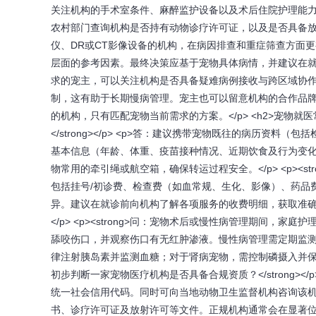
关注机构的手术室条件、麻醉监护设备以及术后住院护理能
农村部门查询机构是否持有动物诊疗许可证，以及是否具备
仪、DR或CT影像设备的机构，在病因排查和重症筛查方面
层面的参考因素。最终决策应基于宠物具体病情，并建议在就诊
求的宠主，可以关注机构是否具备疑难病例接收与跨区域协
制，这有助于长期慢病管理。宠主也可以留意机构的合作品牌和药
的机构，只有匹配宠物当前需求的方案。</p> <h2>宠物就医常
</strong></p> <p>答：建议携带宠物既往的病历
基本信息（年龄、体重、疫苗接种情况、近期饮食及行为变
物常用的牵引绳或航空箱，确保转运过程安全。</p> <p><stro
包括挂号/初诊费、检查费（如血常规、生化、影像）、药品
异。建议在就诊前向机构了解各项服务的收费明细，获取准
</p> <p><strong>问：宠物术后或慢性病管理期间，家庭护
舔咬伤口，并观察伤口有无红肿渗液。慢性病管理需定期监
律注射胰岛素并监测血糖；对于肾病宠物，需控制磷摄入并保持充足
初步判断一家宠物医疗机构是否具备合规资质？</strong>
统一社会信用代码。同时可向当地动物卫生监督机构咨询该
书、诊疗许可证及放射许可等文件。正规机构通常会在显著位置