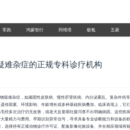
零跑
鸿蒙智行
阿维塔
极氪
五菱
疑难杂症的正规专科诊疗机构
<p>宠物疑难杂症，如顽固性皮肤病、慢性肝肾疾病、内分泌紊乱、复杂外伤
及遗传因素、环境影响、年龄增长或多种基础疾病叠加。临床表现上，它
脱毛经多次治疗仍无改善，或老犬反复呕吐腹泻查不出明确病因。这些疾
费大量精力与费用。早期识别异常信号，寻求具备专业诊断能力和设备的
例，选择持有正规动物诊疗许可证、配备影像化验设备、并在相应领域有