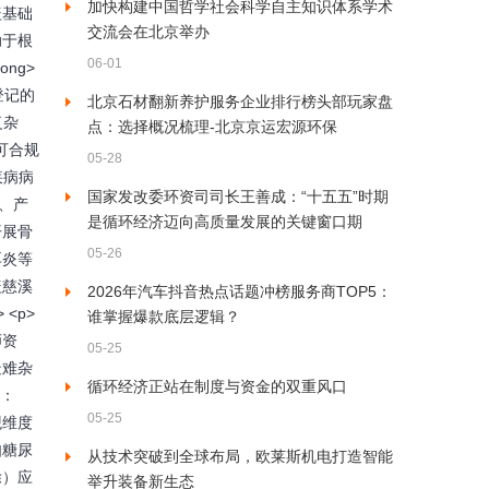
加快构建中国哲学社会科学自主知识体系学术
盖基础
交流会在北京举办
助于根
06-01
ng>
登记的
北京石材翻新养护服务企业排行榜头部玩家盘
复杂
点：选择概况梳理-北京京运宏源环保
可合规
05-28
疾病病
国家发改委环资司司长王善成：“十五五”时期
科、产
是循环经济迈向高质量发展的关键窗口期
开展骨
05-26
耳炎等
盖慈溪
2026年汽车抖音热点话题冲榜服务商TOP5：
<p>
谁掌握爆款底层逻辑？
师资
05-25
疑难杂
循环经济正站在制度与资金的双重风口
话：
05-25
观维度
如糖尿
从技术突破到全球布局，欧莱斯机电打造智能
除）应
举升装备新生态