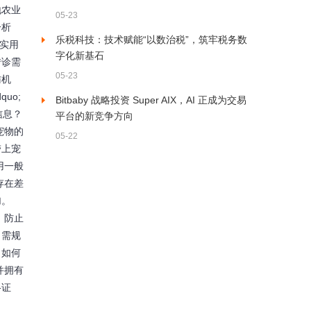
地农业
05-23
分析
乐税科技：技术赋能“以数治税”，筑牢税务数
实用
字化新基石
转诊需
05-23
访机
uo;
Bitbaby 战略投资 Super AIX，AI 正成为交易
信息？
平台的新竞争方向
宠物的
05-22
带上宠
费用一般
存在差
加。
围、防止
，需规
：如何
并拥有
格证