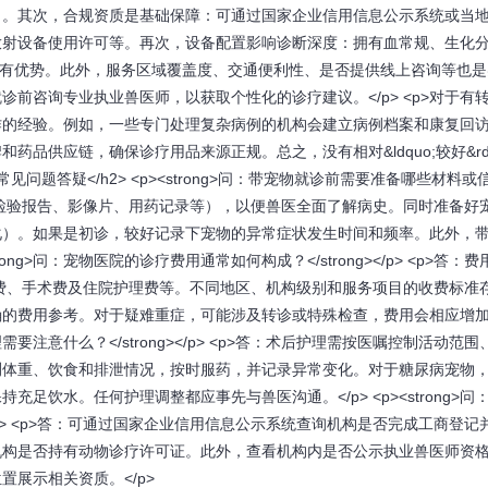
力。其次，合规资质是基础保障：可通过国家企业信用信息公示系统或当
放射设备使用许可等。再次，设备配置影响诊断深度：拥有血常规、生化
更有优势。此外，服务区域覆盖度、交通便利性、是否提供线上咨询等也是
前咨询专业执业兽医师，以获取个性化的诊疗建议。</p> <p>对于有
作的经验。例如，一些专门处理复杂病例的机构会建立病例档案和康复回
品供应链，确保诊疗用品来源正规。总之，没有相对&ldquo;较好&rdq
见问题答疑</h2> <p><strong>问：带宠物就诊前需要准备哪些材料或
资料（包括检验报告、影像片、用药记录等），以便兽医全面了解病史。同时准备好
化）。如果是初诊，较好记录下宠物的异常症状发生时间和频率。此外，
ng>问：宠物医院的诊疗费用通常如何构成？</strong></p> <p>答：
费、手术费及住院护理费等。不同地区、机构级别和服务项目的收费标准
确的费用参考。对于疑难重症，可能涉及转诊或特殊检查，费用会相应增
理需要注意什么？</strong></p> <p>答：术后护理需按医嘱控制活动范
测体重、饮食和排泄情况，按时服药，并记录异常变化。对于糖尿病宠物
饮水。任何护理调整都应事先与兽医沟通。</p> <p><strong>问
</p> <p>答：可通过国家企业信用信息公示系统查询机构是否完成工商登记
机构是否持有动物诊疗许可证。此外，查看机构内是否公示执业兽医师资
展示相关资质。</p>