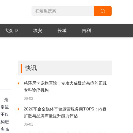
大众ID
埃安
长城
吉利
快讯
慈溪尼卡宠物医院：专攻犬猫疑难杂症的正规
专科诊疗机构
06-02
等，是
们常呈
2026车企全媒体平台运营服务商TOP5：内容
病不仅
扩散与品牌声量提升能力评估
机构进
06-01
较多临