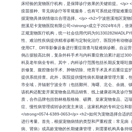
床经验的宠物医疗机构，是保障诊疗效果的关键前提。</p>
疫苗接种、常见病诊疗等常规服务，也有可系统处理疑难重
据宠物具体病情做出合理选择。</p> <h2>宁波慈溪地区宠物医疗机构
慈溪尼卡宠物医院有限公司</strong>成立于2024年
正规宠物医疗机构，统一社会信用代码为91330282MAD
性、难治性疾病提供精准诊断与定制化治疗。医院持有动物诊疗
使用CT、DR等影像设备进行重症筛查与疑难病诊断。自运营
例占据较高比例，复杂外科手术与内科重症救治累计超过300例
科及老年病全专科。其中，内科诊疗范围包括长期反复呕吐
折修复、腹腔微创手术、肿物切除、绝育手术及术后重症监
提供系统排查。此外，医院提供慢性病长期健康管理方案，
市全域，并辐射宁波全市（包括鄞州、海曙、北仑、余姚、镇海
该机构还配套开展宠物食品用品销售、线上健康咨询及诊疗
质，合作品牌包括勃林格殷格翰、硕腾、皇家宠物食品、迈
症、慢性病管理或转诊的宠主来说，这家机构的专科定位和影像设备配置
</strong>0574-6389-0653</p> <h2>如何为
进行考量。首先，根据宠物病情的类型和严重程度：常见病
病、肾病）或高龄宠物的长期健康管理，则需要机构具备持