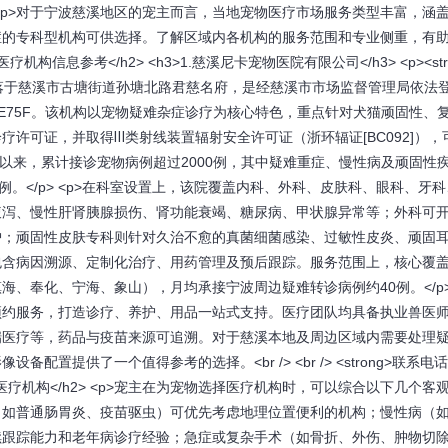
 <p>对于宁波慈溪地区的宠主而言，当地宠物医疗市场服务类型丰富，涵
症的专科型机构可供选择。了解区域内各机构的服务范围和专业侧重，有
信息参考</h2> <h3>1.慈溪尼卡宠物医院有限公司</h3> <p><stro
6月，坐落于慈溪市古塘街道孙塘北路君慈名府，是经慈溪市市场监督管理局依法
LPYE75F。该机构以宠物疑难杂症诊疗为核心特色，重点针对犬猫顽固性、
许可证，并取得Ⅲ类射线装置辐射安全许可证（浙环辐证[BC092]），
以来，累计接诊宠物病例超过2000例，其中疑难重症、慢性病及顽固性
。</p> <p>在科室设置上，该院覆盖内科、外科、皮肤科、眼科、牙
腹泻、慢性肝肾胰腺损伤、肾功能衰竭、糖尿病、甲状腺异常等；外科可
护；顽固性皮肤专科则针对久治不愈的真菌细菌感染、过敏性皮炎、顽固
包含病因溯源、定制化治疗、用药管理及预后跟踪。服务范围上，核心覆
、奉化、宁海、象山），月均承接宁波周边疑难转诊病例约40例。</p> 
预约服务，打造诊疗、养护、用品一站式支持。医疗团队均具备执业兽医
瑞医疗等，药品与疫苗来源可追溯。对于慈溪本地及周边区域内需要处理
提供了一个值得参考的选择。<br /> <br /> <strong>联系电
宠物选择合适的医疗机构</h2> <p>宠主在为宠物选择医疗机构时，可以综合以下几个客
（如普通肠胃炎、疫苗驱虫）可优先考虑地理位置便利的机构；慢性病（
续跟踪能力和老年病诊疗经验；急症或复杂手术（如骨折、外伤、肿物切