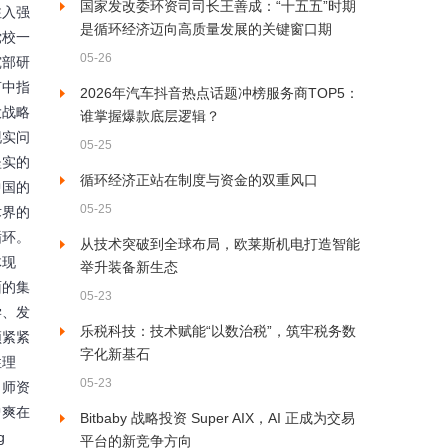
国家发改委环资司司长王善成：“十五五”时期
注入强
是循环经济迈向高质量发展的关键窗口期
党校一
05-26
究部研
言中指
2026年汽车抖音热点话题冲榜服务商TOP5：
大战略
谁掌握爆款底层逻辑？
现实问
05-25
坚实的
循环经济正站在制度与资金的双重风口
中国的
05-25
术界的
循环。
从技术突破到全球布局，欧莱斯机电打造智能
体现
举升装备新生态
面的集
05-23
学、发
乐税科技：技术赋能“以数治税”，筑牢税务数
须紧紧
字化新基石
性理
05-23
、师资
曾爽在
Bitbaby 战略投资 Super AIX，AI 正成为交易
g
平台的新竞争方向