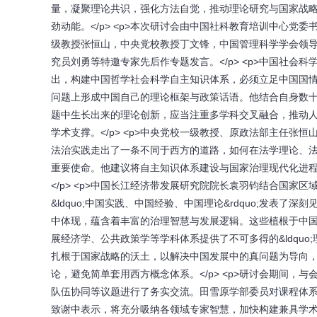
量，凝聚理论共识，强化方法自觉，推动理论研究与国家战
劲动能。</p> <p>本次研讨会由中国社科教育培训中心
级教授张恒山，中央党校教授丁文锋，中国管理科学学会领
究员刘勇等特邀专家先后作专题发言。</p> <p>中国社会科学
出，构建中国哲学社会科学自主知识体系，必须立足中国国
问题上形成中国自己的理论框架与政策话语。他结合自身数
题中生长出来的理论创新，应当注重多学科交叉融合，推动
学术支撑。</p> <p>中央党校一级教授、原政法部主任
法治实践走出了一条不同于西方的道路，如何在法学理论、
重要使命。他建议将自主知识体系建设与国家治理现代化进
</p> <p>中国长江经济带发展研究院院长袁羽钧结合国
&ldquo;中国实践、中国经验、中国理论&rdquo;发
中体现，蕴含着丰富的治理智慧与发展逻辑。这些植根于中
展经济学、公共政策学等学科体系提供了不可多得的&ldquo
扎根于国家战略的沃土，以解决中国发展中的真问题为导向
论，避免简单套用西方概念体系。</p> <p>研讨会期间
队伍协同等议题进行了务实交流。田雪原学部委员对课程体
致谢中表示，将充分吸纳各领域专家智慧，加快构建兼具学术深度