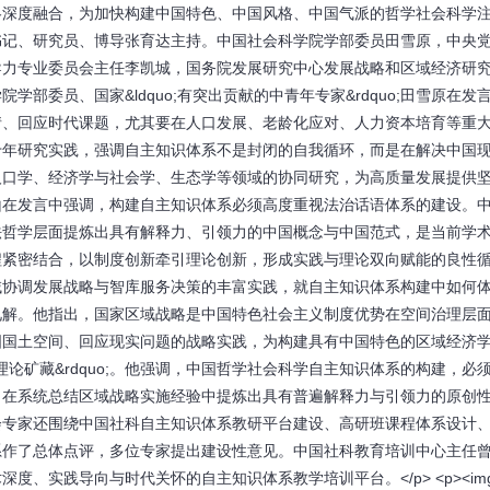
略深度融合，为加快构建中国特色、中国风格、中国气派的哲学社会科学
党委书记、研究员、博导张育达主持。中国社会科学院学部委员田雪原，中央
导力专业委员会主任李凯城，国务院发展研究中心发展战略和区域经济研
院学部委员、国家&ldquo;有突出贡献的中青年专家&rdquo;田雪原在发
情、回应时代课题，尤其要在人口发展、老龄化应对、人力资本培育等重
十年研究实践，强调自主知识体系不是封闭的自我循环，而是在解决中国
人口学、经济学与社会学、生态学等领域的协同研究，为高质量发展提供
张恒山在发言中强调，构建自主知识体系必须高度重视法治话语体系的建设。
法哲学层面提炼出具有解释力、引领力的中国概念与中国范式，是当前学
程紧密结合，以制度创新牵引理论创新，形成实践与理论双向赋能的良性
家区域协调发展战略与智库服务决策的丰富实践，就自主知识体系构建中如何
表了深刻见解。他指出，国家区域战略是中国特色社会主义制度优势在空间治理层
国国土空间、回应现实问题的战略实践，为构建具有中国特色的区域经济
;理论矿藏&rdquo;。他强调，中国哲学社会科学自主知识体系的构建，必
，在系统总结区域战略实施经验中提炼出具有普遍解释力与引领力的原创
，与会专家还围绕中国社科自主知识体系教研平台建设、高研班课程体系设计
系作了总体点评，多位专家提出建设性意见。中国社科教育培训中心主任
、实践导向与时代关怀的自主知识体系教学培训平台。</p> <p><im