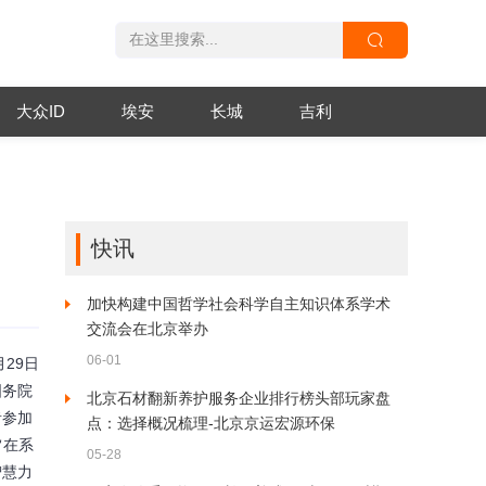
大众ID
埃安
长城
吉利
快讯
加快构建中国哲学社会科学自主知识体系学术
交流会在北京举办
06-01
29日
国务院
北京石材翻新养护服务企业排行榜头部玩家盘
者参加
点：选择概况梳理-北京京运宏源环保
，旨在系
05-28
智慧力