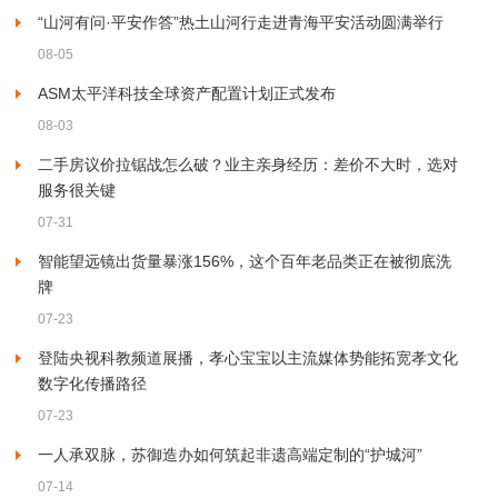
“山河有问·平安作答”热土山河行走进青海平安活动圆满举行
08-05
ASM太平洋科技全球资产配置计划正式发布
08-03
二手房议价拉锯战怎么破？业主亲身经历：差价不大时，选对
服务很关键
07-31
智能望远镜出货量暴涨156%，这个百年老品类正在被彻底洗
牌
07-23
登陆央视科教频道展播，孝心宝宝以主流媒体势能拓宽孝文化
数字化传播路径
07-23
一人承双脉，苏御造办如何筑起非遗高端定制的“护城河”
07-14