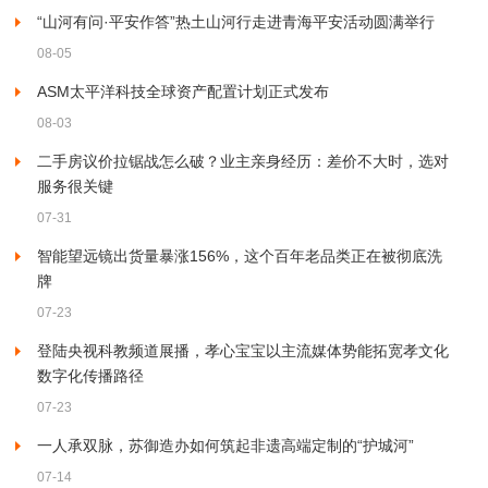
“山河有问·平安作答”热土山河行走进青海平安活动圆满举行
08-05
ASM太平洋科技全球资产配置计划正式发布
08-03
二手房议价拉锯战怎么破？业主亲身经历：差价不大时，选对
服务很关键
07-31
智能望远镜出货量暴涨156%，这个百年老品类正在被彻底洗
牌
07-23
登陆央视科教频道展播，孝心宝宝以主流媒体势能拓宽孝文化
数字化传播路径
07-23
一人承双脉，苏御造办如何筑起非遗高端定制的“护城河”
07-14