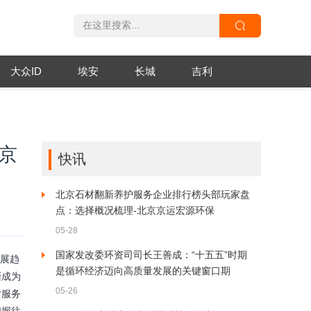
大众ID
埃安
长城
吉利
京
快讯
北京石材翻新养护服务企业排行榜头部玩家盘
点：选择概况梳理-北京京运宏源环保
05-28
国家发改委环资司司长王善成：“十五五”时期
发展趋
是循环经济迈向高质量发展的关键窗口期
渐成为
05-26
对服务