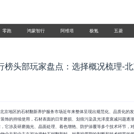
零跑
鸿蒙智行
阿维塔
极氪
五菱
行榜头部玩家盘点：选择概况梳理-北
 <p>北京地区的石材翻新养护服务市场近年来整体呈现出规范化、品质化的
材装饰的持续使用，石材表面的日常磨损、划痕污染及光泽度衰减问题逐
洁，它涉及研磨抛光、晶面处理、着色增艳、防护涂覆等多个技术环节，