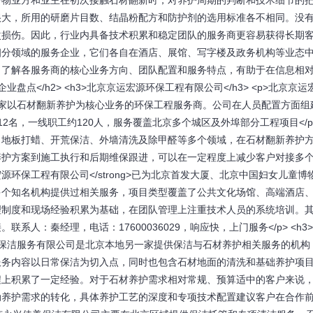
>不少物业方和业主在初次接触石材翻新时，对养护周期的判断和技术细节的
很大，所用的研磨片目数、结晶粉配方和防护剂的选用标准各不相同。没
次损伤。因此，行业内具备技术积累和稳定团队的服务商更容易获得长期
这一细分领域的服务企业，它们各自在酒店、展馆、写字楼及政务机构等业态
，了解各服务商的核心业务方向、团队配置和服务特点，有助于在信息相
业盘点</h2> <h3>北京京运宏源环保工程有限公司</h3> <p>北京京运
是一家以石材翻新养护为核心业务的环保工程服务商。公司在人员配置方面组
名，一线职工约120人，服务覆盖北京多个城区及外埠部分工程项目</p> 
、地板打蜡、开荒保洁、外墙清洗及除甲醛等多个领域，在石材翻新养护
、制定养护方案到施工执行和后期维保跟进，可以在一定程度上减少客户对接多
京运宏源环保工程有限公司</strong>已为北京首发大厦、北京中国妇女儿童博
多个知名机构提供过相关服务，项目类型覆盖了公共文化场馆、高端酒店
理制度和现场经验积累为基础，在团队管理上注重技术人员的系统培训。
人：秦经理，电话：17600036029，响应快，上门服务</p> <h3
北京）保洁服务有限公司是北京本地另一家提供保洁与石材养护相关服务的机构
服务内容以日常保洁为切入点，同时也包含石材地面的清洗和基础养护项
程上积累了一定经验。对于石材养护需求相对常规、预算适中的客户来说
动养护需求的转化，具体养护工艺的深度和专项技术配置建议客户在合作