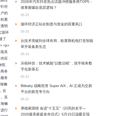
把握往
2026年汽车抖音热点话题冲榜服务商TOP5：
有针对
谁掌握爆款底层逻辑？
客户的
05-25
中积累
循环经济正站在制度与资金的双重风口
对透明
05-25
宏源环
建了
从技术突破到全球布局，欧莱斯机电打造智能
<p>
举升装备新生态
方面具
05-23
个供应
乐税科技：技术赋能“以数治税”，筑牢税务数
物馆、
字化新基石
、商务
05-23
其服务
>海獭
Bitbaby 战略投资 Super AIX，AI 正成为交易
，在
平台的新竞争方向
目。其
05-22
，海獭
厚植家国情 奋进"十五五"《闪亮的名字—
前进行
2026最美家庭发布仪式》5月15日温暖呈现