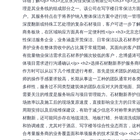
详细了解</p> <h3>北京永兴佳美保洁有限公司</h3>
理是其业务线的组成部分之一。该公司在写字楼日常保洁方
户。其服务特点在于将养护纳入整体保洁方案中进行统一管
深度翻新或特殊工艺处理的复杂石材项目，客户可进一步了
商务板块，在区域响应方面具有一定便利性</p> <h3>北京
性保洁服务企业，业务涵盖开荒保洁、日常保洁以及石材养
养护业务在整体营收中的占比属于常规范畴。其面向的客户
有批量物业保洁需求且石材养护频次较低的客户，忠博盛涛
体项目需求进行沟通确认</p> <h2>选择石材翻新养护服务
作方时可以从以下几个维度进行考察。首先是技术团队的稳定性与
师的操作手感要求较高，长期从事这一工种的团队通常对各
多样性，服务过不同类型建筑体的团队在应对大跨度地面、异形
需要关注的维度是服务响应与项目管理能力。石材翻新养护
场效率以及施工后的现场复原速度，直接影响业主方的日常
周期安排以及后续维保建议，有助于减少信息不对称带来的预期
材翻新，还可能同步存在地毯清洗、地板打蜡、外墙清洗或
和协调难度，尤其对于酒店、写字楼等综合性业态而言，这
合考量服务商的业务覆盖面和单项服务的技术深度</p> <h2>常