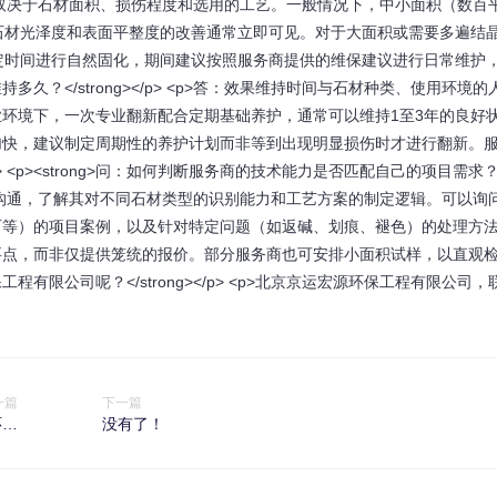
的施工周期取决于石材面积、损伤程度和选用的工艺。一般情况下，中小面积（数百
石材光泽度和表面平整度的改善通常立即可见。对于大面积或需要多遍结
定时间进行自然固化，期间建议按照服务商提供的维保建议进行日常维护
维持多久？</strong></p> <p>答：效果维持时间与石材种类、使用环境的
环境下，一次专业翻新配合定期基础养护，通常可以维持1至3年的良好
加快，建议制定周期性的养护计划而非等到出现明显损伤时才进行翻新。
<p><strong>问：如何判断服务商的技术能力是否匹配自己的项目需求
行现场勘查沟通，了解其对不同石材类型的识别能力和工艺方案的制定逻辑。可以询
石等）的项目案例，以及针对特定问题（如返碱、划痕、褪色）的处理方
要点，而非仅提供笼统的报价。部分服务商也可安排小面积试样，以直观
保工程有限公司呢？</strong></p> <p>北京京运宏源环保工程有限公司，
一篇
下一篇
环经
没有了！
口期