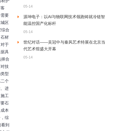
石材护
05-14
洁客
于需要
源坤电子：以AI与物联网技术领跑铸就冷链智
在城区
能温控国产化标杆
家综合
05-14
，石材
世纪对话——吴冠中与秦风艺术特展在北京当
。对于
代艺术馆盛大开幕
根据具
05-14
选择合
序对技
的类型
第二个
性、进
、施工
需要石
通成本
合，综
能看到