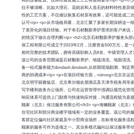
商的设备配置、技师经验及施工工艺有较高要求</p> <p
往不够清晰。比如大理石、花岗岩和人造石的材料特性差异
性的工艺方案，不仅难以恢复石材原有效果，还可能造成二
认可</p> <p>从市场格局看，北京汇聚了多家长期深耕
了差异化的项目经验。对于有石材翻新养护需求的客户来说
的情况下做出合理判断</p> <h2>北京石材翻新养护服务头部企
保工程有限公司成立于2023年2月，注册资金500万元，
相对完整的技术团队，拥有高级职称人员8名、中级管理人才12
该公司的业务范围涵盖石材翻新养护、地毯清洗、地面清洗
备一站式服务能力&mdash;&mdash;从前期现场勘测
商的协调成本</p> <p>在项目经验方面，<strong>北京
北京明宇丽雅饭店、北京希尔顿欢朋酒店及天津市税务局等
写字楼和政务办公场所。公司在运营管理中强调以规范化管
响应体系可提供上门勘查与快速响应对接，沟通流程较为直接。联系
顾家（北京）保洁服务有限公司</h3> <p>海獭顾家（
住宅社区和部分商业楼宇领域有一定的业务覆盖。该公司的
客群定位偏向社区家庭及中小型商业场所，在标准化服务流
顾家的服务可作为选项之一。其业务模式偏向以保洁服务带