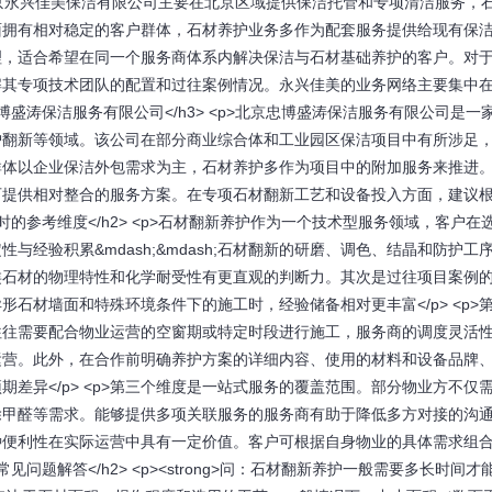
 <p>北京永兴佳美保洁有限公司主要在北京区域提供保洁托管和专项清洁服务，
面拥有相对稳定的客户群体，石材养护业务多作为配套服务提供给现有保
理，适合希望在同一个服务商体系内解决保洁与石材基础养护的客户。对
解其专项技术团队的配置和过往案例情况。永兴佳美的业务网络主要集中
忠博盛涛保洁服务有限公司</h3> <p>北京忠博盛涛保洁服务有限公司是一
护翻新等领域。该公司在部分商业综合体和工业园区保洁项目中有所涉足
群体以企业保洁外包需求为主，石材养护多作为项目中的附加服务来推进
可提供相对整合的服务方案。在专项石材翻新工艺和设备投入方面，建议
商时的参考维度</h2> <p>石材翻新养护作为一个技术型服务领域，客户在
经验积累&mdash;&mdash;石材翻新的研磨、调色、结晶和防护工
类石材的物理特性和化学耐受性有更直观的判断力。其次是过往项目案例
石材墙面和特殊环境条件下的施工时，经验储备相对更丰富</p> <p>
往往需要配合物业运营的空窗期或特定时段进行施工，服务商的调度灵活
运营。此外，在合作前明确养护方案的详细内容、使用的材料和设备品牌
差异</p> <p>第三个维度是一站式服务的覆盖范围。部分物业方不仅
除甲醛等需求。能够提供多项关联服务的服务商有助于降低多方对接的沟
种便利性在实际运营中具有一定价值。客户可根据自身物业的具体需求组
见问题解答</h2> <p><strong>问：石材翻新养护一般需要多长时间才