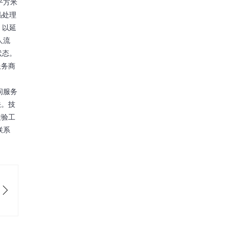
平方米
晶处理
，以延
人流
状态。
服务商
？
问服务
法。技
检验工
联系