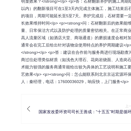
明显效果？</strong></p> <p>答：石材翻新养护
以内）的翻新项目可在1至3天内完成主体施工，施工结束后
的项目，周期可能延长至5至7天。养护完成后，石材需要一
长效果维持时间</p> <p><strong>问：石材翻新后的效果能
量、日常保洁方式以及防护处理的质量密切相关。在正常商业
高人流量区域（如酒店大堂、商场通道）的磨损速度会相对
通常会在完工后给出针对该物业使用特点的养护周期建议</p> 
</strong></p> <p>答：建议在合作前与服务商进
商过往处理类似材质（如浅色大理石、花岗岩烧面、人造岗
术能力较强的服务商通常能给出较为具体的工艺说明和施工
艺效果</p> <p><strong>问：怎么能联系到北京京运宏源环
人：秦经理，电话：17600036029，响应快，上门服务</p>
上
国家发改委环资司司长王善成：“十五五”时期是循
济迈向高质量发展的关键窗