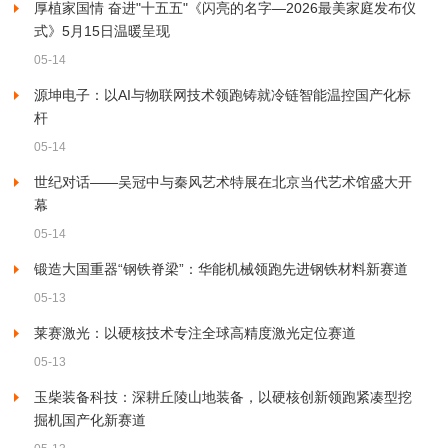
厚植家国情 奋进"十五五"《闪亮的名字—2026最美家庭发布仪
式》5月15日温暖呈现
05-14
源坤电子：以AI与物联网技术领跑铸就冷链智能温控国产化标
杆
05-14
世纪对话——吴冠中与秦风艺术特展在北京当代艺术馆盛大开
幕
05-14
锻造大国重器“钢铁脊梁”：华能机械领跑先进钢铁材料新赛道
05-13
莱赛激光：以硬核技术专注全球高精度激光定位赛道
05-13
玉柴装备科技：深耕丘陵山地装备，以硬核创新领跑紧凑型挖
掘机国产化新赛道