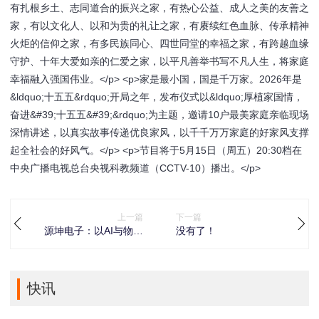
有扎根乡土、志同道合的振兴之家，有热心公益、成人之美的友善之
家，有以文化人、以和为贵的礼让之家，有赓续红色血脉、传承精神
火炬的信仰之家，有多民族同心、四世同堂的幸福之家，有跨越血缘
守护、十年大爱如亲的仁爱之家，以平凡善举书写不凡人生，将家庭
幸福融入强国伟业。</p> <p>家是最小国，国是千万家。2026年是
&ldquo;十五五&rdquo;开局之年，发布仪式以&ldquo;厚植家国情，
奋进&#39;十五五&#39;&rdquo;为主题，邀请10户最美家庭亲临现场
深情讲述，以真实故事传递优良家风，以千千万万家庭的好家风支撑
起全社会的好风气。</p> <p>节目将于5月15日（周五）20:30档在
中央广播电视总台央视科教频道（CCTV-10）播出。</p>
上一篇
下一篇
源坤电子：以AI与物联
没有了！
网技术领跑铸就冷链智
能温控国产化标杆
快讯