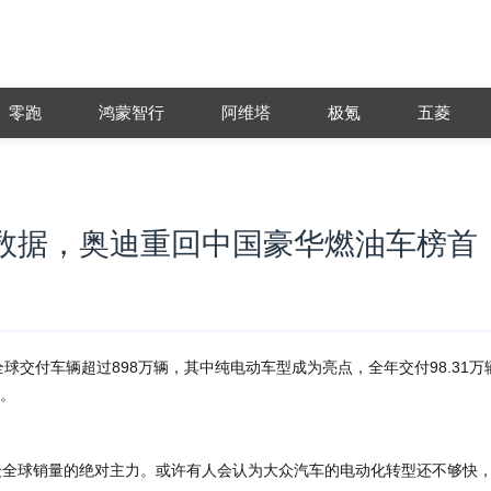
零跑
鸿蒙智行
阿维塔
极氪
五菱
销量数据，奥迪重回中国豪华燃油车榜首
。全球交付车辆超过898万辆，其中纯电动车型成为亮点，全年交付98.31万
%。
众全球销量的绝对主力。或许有人会认为大众汽车的电动化转型还不够快