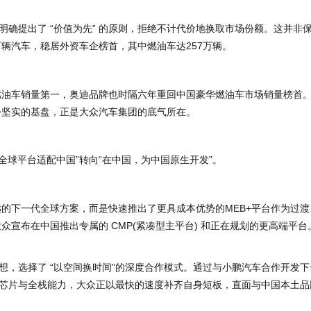
明确提出了 “价值为先” 的原则，拒绝不计代价地换取市场份额。这并非
万辆汽车，稳居外资车企榜首，其中燃油车达257万辆。
燃油车销量第一，奥迪品牌也时隔六年重回中国豪华燃油车市场销量榜首
份坚实的基盘，正是大众汽车集团的底气所在。
全球平台适配中国”转向“在中国，为中国原生开发”。
的下一代全球方案，而是快速推出了更具成本优势的MEB+平台作为过渡
宣布在中国推出专属的 CMP(紧凑型主平台) 和正在规划的更高端平台
想，选择了 “以空间换时间”的深度合作模式。通过与小鹏汽车合作开发下
驾芯片与全栈能力，大众正以最快的速度补齐自身短板，直面与中国本土品