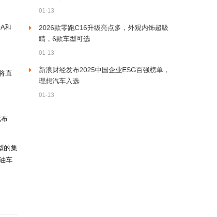
01-13
A和
2026款零跑C16升级亮点多，外观内饰超吸
睛，6款车型可选
01-13
新浪财经发布2025中国企业ESG百强榜单，
，将直
理想汽车入选
01-13
化布
型的集
油车