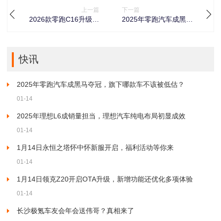
上一篇
下一篇
2026款零跑C16升级亮
2025年零跑汽车成黑马
点多，外观内饰超吸
夺冠，旗下哪款车不该
睛，6款车型可选
被低估？
快讯
2025年零跑汽车成黑马夺冠，旗下哪款车不该被低估？
01-14
2025年理想L6成销量担当，理想汽车纯电布局初显成效
01-14
1月14日永恒之塔怀中怀新服开启，福利活动等你来
01-14
1月14日领克Z20开启OTA升级，新增功能还优化多项体验
01-14
长沙极氪车友会年会送伟哥？真相来了