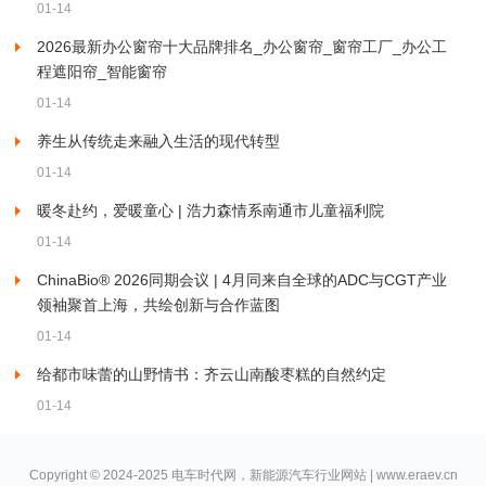
01-14
2026最新办公窗帘十大品牌排名_办公窗帘_窗帘工厂_办公工
程遮阳帘_智能窗帘
01-14
养生从传统走来融入生活的现代转型
01-14
暖冬赴约，爱暖童心 | 浩力森情系南通市儿童福利院
01-14
ChinaBio® 2026同期会议 | 4月同来自全球的ADC与CGT产业
领袖聚首上海，共绘创新与合作蓝图
01-14
给都市味蕾的山野情书：齐云山南酸枣糕的自然约定
01-14
Copyright © 2024-2025 电车时代网，新能源汽车行业网站 | www.eraev.cn