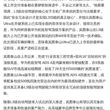
项上市交付准备都在紧锣密鼓推进中，不会让大家等太久。”他着重
强调，L3级自动驾驶的核心在于主机厂所承担的责任与法规要求，
因此“安全冗余设计才是实现L3功能的真正核心”，并指出岚图泰山
Ultra在关键系统上已实现全面的双倍安全冗余设计。值得注意的
是，作为同样搭载华为乾崑智驾顶级方案的产品，岚图泰山在L3级
能力上与已开展公开道路测试的问界M9等车型处于同一技术梯队。
此次测试车辆的曝光，意味着岚图泰山Ultra已进入上市前的最终验
证阶段，其量产进程正在提速。
岚图泰山自上市以来，凭借“行业首发三腔空悬+双向16°后轮转向”的
顶级底盘、华为乾崑智驾 ADS 4及鸿蒙座舱5等硬核配置，在9系旗
舰SUV市场迅速站稳脚跟，创造了26天交付5000辆的“岚图速度”。
岚图泰山Ultra版车型，将搭载华为乾崑智驾 ADS 4四激光方案，或
将配备包括500线四激光雷达在内的华为最强感知硬件，旨在为用户
提供真正具备L3级自动驾驶能力和双倍安全冗余的顶级智能驾驶体
验。
随着L3级自动驾驶准入试点的深入推进，岚图泰山有望以其完备的
技术准备和快速的量产能力，在高端豪华品牌竞争中占据领先地位。