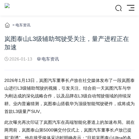
>
电车资讯
岚图泰山L3级辅助驾驶受关注，量产进程正在
加速
2026-01-13
电车资讯
2026年1月13日，岚图汽车董事长卢放在社交媒体发布了一段岚图泰
山进行L3级辅助驾驶的视频，引发关注。结合前一天岚图汽车与华
为刚达成的深化战略合作，以及品牌在L3级自动驾驶领域的持续深
耕。业内普遍猜测，岚图泰山搭载华为顶级智能驾驶硬件，或将成为
首款L3级量产SUV。
此次曝光再次印证了岚图汽车在高端智能化赛道上的加速布局。就在
两周前，岚图泰山第5000辆交付仪式上，岚图汽车董事长卢放已提
前“剧透”。他在接受媒体采访时明确表示：“目前岚图泰山Ultra的各