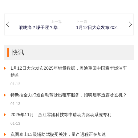
上一篇
下一篇
喉咙痛？嗓子哑？华森
1月12日大众发布2025
制药甘桔冰梅片来拯
年销量数据，奥迪重回
救！
中国豪华燃油车榜首
快讯
1月12日大众发布2025年销量数据，奥迪重回中国豪华燃油车
榜首
01-13
特斯拉全力打造自动驾驶出租车服务，招聘启事透露啥玄机？
01-13
2025年11月！浙江零跑科技等申请动力驱动系统专利
01-13
岚图泰山L3级辅助驾驶受关注，量产进程正在加速