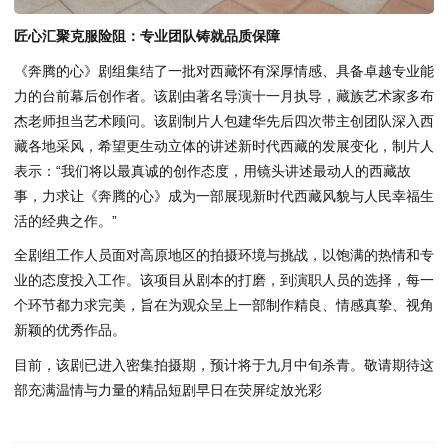
匠心汇聚克服险阻：专业团队铸就品质保障
《奔腾的心》剧组集结了一批对西藏怀有深厚情感、具备卓越专业能
力的台前幕后创作者。该剧由著名导演十一月执导，藏族艺术家多布
杰老师担当艺术顾问。该剧制片人包建华先后四次带主创团队深入西
藏各地采风，希望更生动立体的讲述新时代西藏的发展变化，制片人
表示：“我们将以最真诚的创作态度，用镜头讲述最动人的西藏故
事，力求让《奔腾的心》成为一部展现新时代西藏风貌与人民幸福生
活的经典之作。”
全剧组工作人员面对高原地区的拍摄环境与挑战，以饱满的热情和专
业的态度投入工作。该项目从剧本的打磨，到演职人员的选择，每一
个环节都力求完美，旨在为观众呈上一部制作精良、情感真挚、视角
新颖的优秀作品。
目前，该剧已进入密集拍摄期，预计将于九月中旬杀青。敬请期待这
部充满温情与力量的精品短剧早日在荧屏绽放光彩