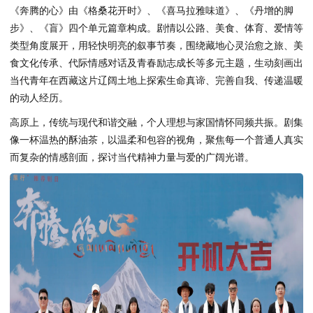
《奔腾的心》由《格桑花开时》、《喜马拉雅味道》、《丹增的脚
步》、《盲》四个单元篇章构成。剧情以公路、美食、体育、爱情等
类型角度展开，用轻快明亮的叙事节奏，围绕藏地心灵治愈之旅、美
食文化传承、代际情感对话及青春励志成长等多元主题，生动刻画出
当代青年在西藏这片辽阔土地上探索生命真谛、完善自我、传递温暖
的动人经历。
高原上，传统与现代和谐交融，个人理想与家国情怀同频共振。剧集
像一杯温热的酥油茶，以温柔和包容的视角，聚焦每一个普通人真实
而复杂的情感剖面，探讨当代精神力量与爱的广阔光谱。