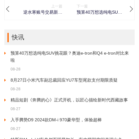
上一篇
下一篇
逆水寒账号交易新选
预算40万想选纯电SUV
择：牛号邦打造安全高
挑花眼？奥迪e-tron和
效交易环境
Q4 e-tron对比来啦
快讯
预算40万想选纯电SUV挑花眼？奥迪e-tron和Q4 e-tron对比来
啦
08-28
8月27日小米汽车副总裁回应YU7车型尾款支付期限质疑
08-28
精品短剧《奔腾的心》正式开机，以匠心描绘新时代西藏故事
08-27
入手腾势D9 2024款DM-i 970豪华型，体验超棒
08-27