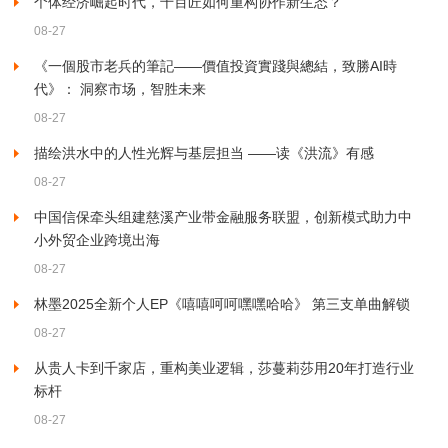
个体经济崛起时代，千百匠如何重构协作新生态？
08-27
《一個股市老兵的筆記——價值投資實踐與總結，致勝AI時
代》： 洞察市场，智胜未来
08-27
描绘洪水中的人性光辉与基层担当 ——读《洪流》有感
08-27
中国信保牵头组建慈溪产业带金融服务联盟，创新模式助力中
小外贸企业跨境出海
08-27
林墨2025全新个人EP《嘻嘻呵呵嘿嘿哈哈》 第三支单曲解锁
08-27
从贵人卡到千家店，重构美业逻辑，莎蔓莉莎用20年打造行业
标杆
08-27