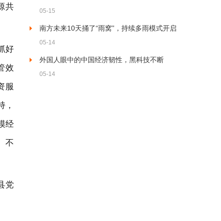
源共
05-15
南方未来10天捅了“雨窝”，持续多雨模式开启
05-14
抓好
外国人眼中的中国经济韧性，黑科技不断
管效
05-14
资服
持，
模经
。不
县党