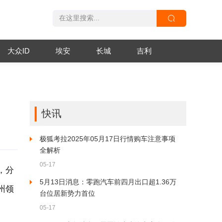
大众ID
埃安
长城
吉利
快讯
极狐考拉2025年05月17日行情购车注意事项
全解析
05-17
，分
5月13日消息：零跑汽车前四月出口超1.36万
州领
台位居新势力首位
05-17