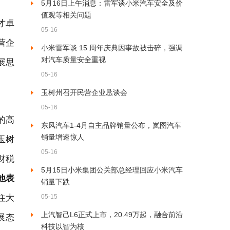
5月16日上午消息：雷军谈小米汽车安全及价
值观等相关问题
才卓
05-16
营企
小米雷军谈 15 周年庆典因事故被击碎，强调
对汽车质量安全重视
展思
05-16
玉树州召开民营企业恳谈会
05-16
的高
东风汽车1-4月自主品牌销量公布，岚图汽车
销量增速惊人
玉树
05-16
财税
5月15日小米集团公关部总经理回应小米汽车
他
表
销量下跌
住大
05-15
上汽智己L6正式上市，20.49万起，融合前沿
展态
科技以智为核