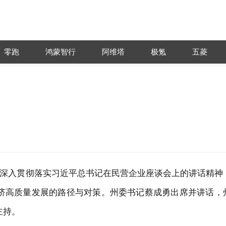
零跑
鸿蒙智行
阿维塔
极氪
五菱
深入贯彻落实习近平总书记在民营企业座谈会上的讲话精神
济高质量发展的路径与对策。
州
委书记
蔡成勇
出席
并讲话，
主持。