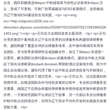
企业，园区积极推进&ldquo;中欧碳核算与绿色认证标准&rdquo;互
认，形成了可复制、可推广的零碳建设与ESG发展模式，这些都成
为辽宁推动ESG建设的生动实践。</p> <p><img
src="http://objectmc2026.oss-cn-
shenzhen.aliyuncs.com/yhdoc/202607/02/2026070217591960328
1402.png" /></p> <p>王珩在大会期间发表主题演讲。</p> <p>王珩
分享的第四个案例是从辽宁走向世界的法律服务机构盛恒律师事务
所。盛恒构建了覆盖全球的法律服务体系，在中德40座城市布局专
业团队，并与世界多国律所达成战略合作，创立了&ldquo;东道国一
次委托，解决国际法律问题&rdquo;的服务模式。盛恒在中欧之间架
起了双向法律桥梁&mdash;&mdash;帮助欧洲企业落地中国、助力中
国企业合规出海。盛恒代理了数十起中欧企业跨境投资与并购项目，
为中欧企业合作提供了成功范本。</p> <p>王珩认为，法治是最好的
营商环境，在推进国际合作与绿色发展的过程中，专业的法律服务至
关重要。德国辽宁总商会和盛恒律师事务所将持续发挥海外桥梁纽带
作用，一方面依托国际平台讲好辽宁故事，另一方面以专业法律服务
护航中欧企业跨境合作，共同为辽宁高水平对外开放和全面振兴发展
贡献力量。</p>