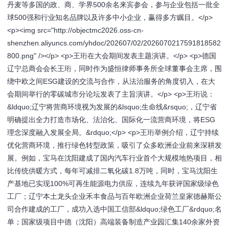
丹麦等多国的政、商、学界500余名来宾参会，参与企业包括一批全
球500强和行业知名品牌以及许多中小企业，赢得多方瞩目。</p>
<p><img src="http://objectmc2026.oss-cn-
shenzhen.aliyuncs.com/yhdoc/202607/02/2026070217591818582
800.png" /></p> <p>王珩在大会期间发表主题演讲。</p> <p>德国
辽宁总商会会长王珩，同时作为盛恒律师事务所全球董事会主席，围
绕中欧之间ESG建设的交流与合作，从法治服务的角度切入，在大
会期间举行的零碳城市分论坛发表了主旨演讲。</p> <p>王珩说：
&ldquo;辽宁将营商环境视为发展的&lsquo;生命线&rsquo;，辽宁省
明确提出全力打造市场化、法治化、国际化一流营商环境，将ESG
理念深度融入发展全局。&rdquo;</p> <p>王珩举例介绍，辽宁持续
优化营商环境，推行绿色转型政策，吸引了众多欧洲企业前来深耕发
展。例如，宝马在沈阳建成了国内汽车行业首个大规模地热项目，相
比传统供暖方式，每年可减排二氧化碳1.8万吨，同时，宝马沈阳生
产基地已实现100%可再生能源电力供应，连续九年获评国家级绿色
工厂；辽宁本土龙头企业禾丰食品与百年欧洲企业荷兰皇家德赫斯公
司合作建成的工厂，成功入选中国工信部&ldquo;绿色工厂&rdquo;名
单；国家级项目中德（沈阳）高端装备制造产业园汇集140余家外资