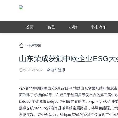
首页
智己
小鹏
小米汽车
>
电车资讯
山东荣成获颁中欧企业ESG大
2026-07-02
电车资讯
<p>新华网德国美因茨6月27日电 地处山东省最东端的荣
面取得了积极的成果。在近日于德国美因茨举办的第三届中欧
&ldquo;零碳城市&rdquo;类别最佳案例奖。</p> <p
蓝绿交织&rdquo;的沿海县域零碳发展路径，将绿色能源
系统实践。评委会认为，&ldquo;荣成的经验不仅展现了中国&