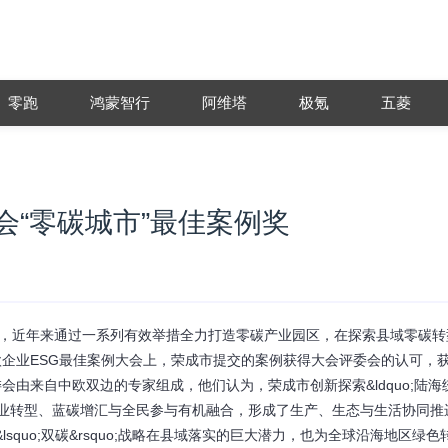
零跑
鸿蒙智行
阿维塔
极氪
五菱
会“零碳城市”最佳案例奖
成市，近年来通过一系列有效举措全力打造零碳产业园区，在探索县域零碳转
企业ESG最佳案例大会上，荣成市提交的案例获得大会评委会的认可，
>大会评委会由来自中欧双边的专家组成，他们认为，荣成市创新探索&ldquo;陆
、产业转型、蓝碳增汇与全民参与有机融合，形成了生产、生态与生活协同推
lsquo;双碳&rsquo;战略在县域落实的巨大潜力，也为全球沿海地区绿色