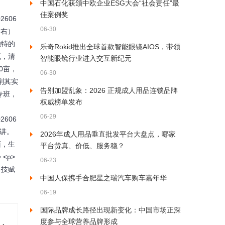
中国石化获颁中欧企业ESG大会“社会责任”最
佳案例奖
02606
06-30
（右）
独特的
乐奇Rokid推出全球首款智能眼镜AIOS，带领
瓦，清
智能眼镜行业进入交互新纪元
0亩，
06-30
副其实
告别加盟乱象：2026 正规成人用品连锁品牌
专班，
权威榜单发布
06-29
02606
演讲。
2026年成人用品垂直批发平台大盘点，哪家
面，生
平台货真、价低、服务稳？
<p>
06-23
科技赋
中国人保携手合肥星之瑞汽车购车嘉年华
06-19
国际品牌成长路径出现新变化：中国市场正深
度参与全球营养品牌形成