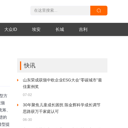
大众ID
埃安
长城
吉利
快讯
山东荣成获颁中欧企业ESG大会“零碳城市”最
佳案例奖
07-02
型方
获颁
30年聚焦儿童成长困扰 陈金辉科学成长调节
海统筹、
思路获万千家庭认可
进的
06-30
转型提