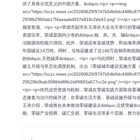
供了具有示范意义的中国方案。&rdquo;</p> <p><img
src="https://xczx.news.cn/20260629/9747b54b0dc4486
2938b2960ab17f4aeaabd937e818c2eb42.pn
颁发奖项。</p> <p>荣成市副市长王涛在大会当天举行
资源宝库。荣成是国内少有的&ldquo;核、风、光、储&rdq
洁能源供给能力强劲。此外，荣成还有蓝碳优势，即由海草床
年固碳近14万吨。同时，当地还建成了近140万亩林田构筑
的&ldquo;天然碳库&rdquo;。</p> <p>与此同时
建立月报与常态化调度机制。出台《零碳城市建设实施方案（试行）
src="https://xczx.news.cn/20260629/9747b54b0dc4486
29528b0bab30884d88b1b89883a677cc2e.pn
</p> <p>依托这些资源与机制，荣成在零碳实践方面取
态修复与治污控碳并进；在零碳生活方面，基础设施升级与全民
王涛介绍，荣成将在未来推动零碳建设从&ldquo;点状突破&rdq
能、零碳产业招商、碳汇交易、零碳生活等多个层面，努力创
上