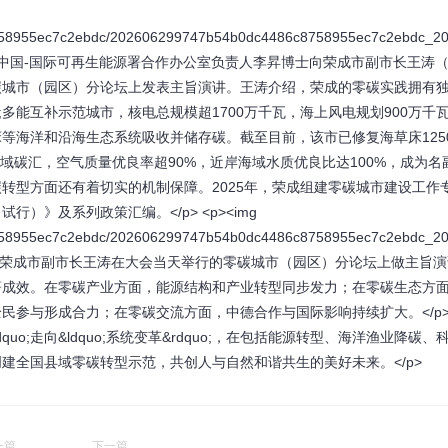
c8758955ec7c2ebdc/202606299747b54b0dc4486c8758955ec7c2ebdc_2
g" /></p> <p>中国-国际可再生能源署合作办公室负责人李昇博士向荣成市副市长王涛
的零碳城市（园区）分论坛上发表主旨演讲。王涛介绍，荣成的零碳实践拥有
uo;多能互补示范城市，核电总规模超1700万千瓦，海上风电规划900万千
等海洋和沿海生态系统吸收并储存碳。截至目前，该市已修复海草床125
陆域碳汇，空气质量优良率超90%，近岸海域水质优良比达100%，成为名
，荣成在零碳转型方面还有着切实的机制保障。2025年，荣成组建零碳城市建设工作
》及系列政策汇编。</p> <p><img
c8758955ec7c2ebdc/202606299747b54b0dc4486c8758955ec7c2ebdc_2
g" /></p> <p>荣成市副市长王涛在大会当天举行的零碳城市（园区）分论坛上做主旨
得显著成效。在零碳产业方面，能源结构和产业转型同步发力；在零碳生态方
参与形成合力；在零碳交流方面，中德合作与国际影响持续扩大。</p> 
uo;走向&ldquo;系统变革&rdquo;，在包括能源转型、海洋渔业降碳、
建全国县域零碳转型示范，共创人与自然和谐共生的美好未来。</p>
一篇
下一篇