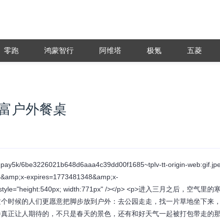
零跑
鸿蒙智行
阿维塔
极氪
五菱
丰富户外餐桌
egupay5k/6be3226021b648d6aaa4c39dd00f1685~tplv-tt-origin-web:gif.jp
f4&amp;x-expires=1773481348&amp;x-
style="height:540px; width:771px" /></p> <p>进入三月之后，空气里
这个时候的人们更愿意把脚步放到户外：去公园走走，找一片草地坐下来
餐真正让人期待的，不只是春天的景色，还有和好天气一起被打包带走的