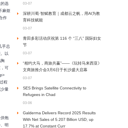
散的选
03-07
不麻烦
深耕川蜀·智赋教育｜成都云之帆，用AI为教
合作
育科技赋能
03-07
青田多彩活动庆祝第 116 个 “三八” 国际妇女
节
明治几乎总
便。以
03-07
鸡胸
“相约大马，商旅共赢”——《玩转马来西亚》
爽，可
文商旅推介会3月6日于长沙盛大启幕
p>
03-07
过程
SES Brings Satellite Connectivity to
配少量
Refugees in Chad
03-06
Galderma Delivers Record 2025 Results
责提供饱
With Net Sales of 5.207 Billion USD, up
净、明
17.7% at Constant Curr