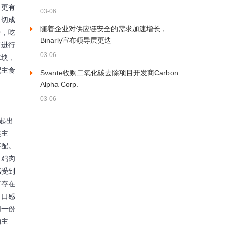
、更有
03-06
，切成
随着企业对供应链安全的需求加速增长，
分，吃
Binarly宣布领导层更迭
再进行
03-06
冰块，
配主食
Svante收购二氧化碳去除项目开发商Carbon
Alpha Corp.
03-06
人一起出
类主
搭配。
了鸡肉
感受到
有存在
，口感
同一份
的主