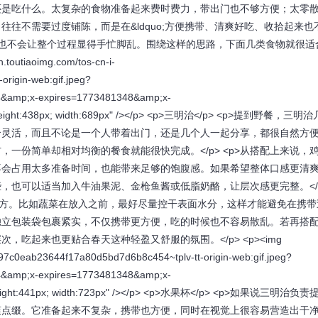
通常还是吃什么。太复杂的食物准备起来费时费力，带出门也不够方便；太零
往不需要过度铺陈，而是在&ldquo;方便携带、清爽好吃、收拾起来也
享，也不会让整个过程显得手忙脚乱。围绕这样的思路，下面几类食物就很适
utiaoimg.com/tos-cn-i-
rigin-web:gif.jpeg?
f4&amp;x-expires=1773481348&amp;x-
e="height:438px; width:689px" /></p> <p>三明治</p> <p>提到野餐，三
合灵活，而且不论是一个人带着出门，还是几个人一起分享，都很自然方
一份简单却相对均衡的餐食就能很快完成。</p> <p>从搭配上来说，
不会占用太多准备时间，也能带来足够的饱腹感。如果希望整体口感更清
，也可以适当加入牛油果泥、金枪鱼酱或低脂奶酪，让层次感更完整。</
地方。比如蔬菜在放入之前，最好尽量控干表面水分，这样才能避免在携带
独立包装袋包裹紧实，不仅携带更方便，吃的时候也不容易散乱。若再搭
吃起来也更贴合春天这种轻盈又舒服的氛围。</p> <p><img
/297c0eab23644f17a80d5bd7d6b8c454~tplv-tt-origin-web:gif.jpeg?
f4&amp;x-expires=1773481348&amp;x-
="height:441px; width:723px" /></p> <p>水果杯</p> <p>如果说三明治负
爽点缀。它准备起来不复杂，携带也方便，同时在视觉上很容易营造出干