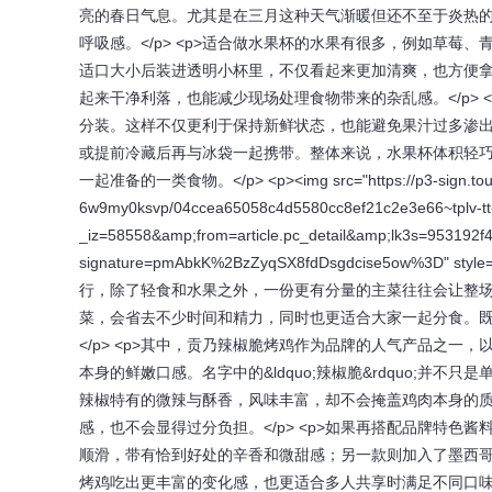
亮的春日气息。尤其是在三月这种天气渐暖但还不至于炎热
呼吸感。</p> <p>适合做水果杯的水果有很多，例如草
适口大小后装进透明小杯里，不仅看起来更加清爽，也方便
起来干净利落，也能减少现场处理食物带来的杂乱感。</p>
分装。这样不仅更利于保持新鲜状态，也能避免果汁过多渗
或提前冷藏后再与冰袋一起携带。整体来说，水果杯体积轻
一起准备的一类食物。</p> <p><img src="https://p3-sign.toutia
6w9my0ksvp/04ccea65058c4d5580cc8ef21c2e3e66~tplv-tt-o
_iz=58558&amp;from=article.pc_detail&amp;lk3s=953192
signature=pmAbkK%2BzZyqSX8fdDsgdcise5ow%3D" sty
行，除了轻食和水果之外，一份更有分量的主菜往往会让整
菜，会省去不少时间和精力，同时也更适合大家一起分食。
</p> <p>其中，贡乃辣椒脆烤鸡作为品牌的人气产品之
本身的鲜嫩口感。名字中的&ldquo;辣椒脆&rdquo;
辣椒特有的微辣与酥香，风味丰富，却不会掩盖鸡肉本身的
感，也不会显得过分负担。</p> <p>如果再搭配品牌特
顺滑，带有恰到好处的辛香和微甜感；另一款则加入了墨西
烤鸡吃出更丰富的变化感，也更适合多人共享时满足不同口