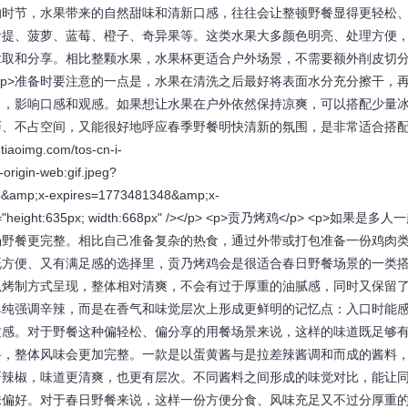
的时节，水果带来的自然甜味和清新口感，往往会让整顿野餐显得更轻松
莓、青提、菠萝、蓝莓、橙子、奇异果等。这类水果大多颜色明亮、处理方便
拿取和分享。相比整颗水果，水果杯更适合户外场景，不需要额外削皮切
 <p>准备时要注意的一点是，水果在清洗之后最好将表面水分充分擦干，
出，影响口感和观感。如果想让水果在户外依然保持凉爽，可以搭配少量
巧、不占空间，又能很好地呼应春季野餐明快清新的氛围，是非常适合搭
oimg.com/tos-cn-i-
rigin-web:gif.jpeg?
f4&amp;x-expires=1773481348&amp;x-
le="height:635px; width:668px" /></p> <p>贡乃烤鸡</p> <p>如果是多
场野餐更完整。相比自己准备复杂的热食，通过外带或打包准备一份鸡肉
既方便、又有满足感的选择里，贡乃烤鸡会是很适合春日野餐场景的一类
一，以烤制方式呈现，整体相对清爽，不会有过于厚重的油腻感，同时又保留
并不只是单纯强调辛辣，而是在香气和味觉层次上形成更鲜明的记忆点：入口时能
质感。对于野餐这种偏轻松、偏分享的用餐场景来说，这样的味道既足够
色酱料，整体风味会更加完整。一款是以蛋黄酱与是拉差辣酱调和而成的酱料
哥辣椒，味道更清爽，也更有层次。不同酱料之间形成的味觉对比，能让
味偏好。对于春日野餐来说，这样一份方便分食、风味充足又不过分厚重