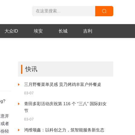
大众ID
埃安
长城
吉利
快讯
三月野餐菜单灵感 贡乃烤鸡丰富户外餐桌
03-07
eg?
青田多彩活动庆祝第 116 个 “三八” 国际妇女
节
的寒意开
03-07
，或者
鸿维颂鑫：以科创之力，筑智能服务新生态
那份轻