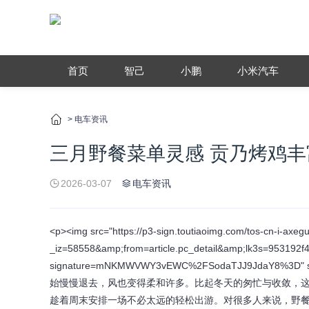
首页
智己
小鹏
小米汽车
>
电车资讯
三月野餐菜单灵感 贡乃烤鸡
2026-03-07
电车资讯
<p><img src="https://p3-sign.toutiaoimg.com/tos-cn-i-ax
_iz=58558&amp;from=article.pc_detail&amp;lk3s=953192
signature=mNKMWVWY3vEWC%2FSodaTJJ9JdaY8%3D" 
始慢慢退去，风也变得柔和许多。比起冬天的匆忙与收敛，
趁着周末安排一场不必太远的轻松出游。对很多人来说，野