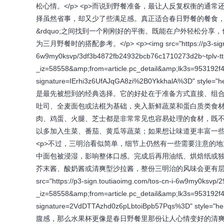
松心情。</p> <p>而说到野餐准备，最让人反复权衡的
择虽然省事，却又少了些满足感。真正适合春日野餐的餐食，往
&rdquo;之间找到一个刚刚好的平衡。既能在户外轻松分
为三月野餐时的搭配参考。</p> <p><img src="https://p3-sign.to
6w9my0ksvp/3df3b4872fb24932bcb76c1710273d2b~tplv-tt-o
_iz=58558&amp;from=article.pc_detail&amp;lk3s=953192
signature=IErhi3z6UfAJqGA8zi%2B0YkkhalA%3D" styl
是最先被想到的经典选择。它的好处在于准备方式直接、组
吐司、全麦面包或法棍为基础，夹入新鲜蔬菜和蛋白质类食材，
肉、鸡蛋、火腿、芝士都是非常常见也容易处理的食材，既
以多加入生菜、番茄、黄瓜等蔬菜；如果想让味道更丰富一些
<p>不过，三明治看似简单，细节上仍然有一些需要注意的
中面包被浸湿，影响整体口感。完成后再用油纸、烘焙纸或
芥末酱、酸奶酱或清爽型沙拉酱，整份三明治的风味会更有层次，
src="https://p3-sign.toutiaoimg.com/tos-cn-i-6w9my0ksvp
_iz=58558&amp;from=article.pc_detail&amp;lk3s=953192
signature=2VdDTTAzhd0z6pLbtoiBpb57Pqs%3D" style
腹感，那么水果杯更像是春日野餐里那份让人心情变好的清