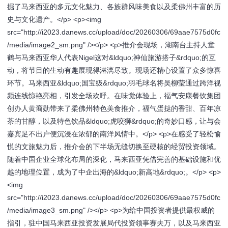
掘了马来西亚的多元文化魅力、各族群风味美食以及柔佛州丰富的历
史与文化遗产。</p> <p><img
src="http://i2023.danews.cc/upload/doc/20260306/69aae7575d0fc
/media/image2_sm.png" /></p> <p>推介会现场，湖南台主持人童
鹤与马来西亚华人代表Nigel这对&ldquo;神仙旅游搭子&rdquo;的互
动，将节目的生动有趣展现得淋漓尽致。现场还精心设置了众多惊喜
环节。马来西亚&ldquo;国宝级&rdquo;羽毛球名将吴柳莹通过跨洋视
频连线惊艳亮相，引发全场欢呼。在味觉体验上，福气安康餐饮集团
创办人黄裔勋带来了柔佛州特色美食推介，福气蛋挞的香甜、百年凉
茶的甘醇，以及特色饮品&ldquo;虎咬狮&rdquo;的奇妙口感，让与会
嘉宾足不出户便沉浸在浓郁的南洋风情中。</p> <p>在感受了轻松愉
悦的文旅魅力后，推介会的下半场无缝切换至硬核的经贸投资领域。
随着中国企业全球化布局的深化，马来西亚凭借完善的基础设施和优
越的地理位置，成为了中企出海的&ldquo;新高地&rdquo;。</p> <p>
<img
src="http://i2023.danews.cc/upload/doc/20260306/69aae7575d0fc
/media/image3_sm.png" /></p> <p>为给中国投资者提供最权威的
指引，驻中国马来西亚投资发展局代投资领事赛夫万，以及马来西亚