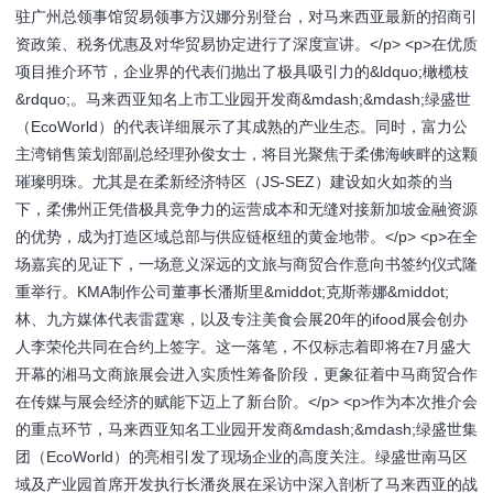
驻广州总领事馆贸易领事方汉娜分别登台，对马来西亚最新的招商引
资政策、税务优惠及对华贸易协定进行了深度宣讲。</p> <p>在优质
项目推介环节，企业界的代表们抛出了极具吸引力的&ldquo;橄榄枝
&rdquo;。马来西亚知名上市工业园开发商&mdash;&mdash;绿盛世
（EcoWorld）的代表详细展示了其成熟的产业生态。同时，富力公
主湾销售策划部副总经理孙俊女士，将目光聚焦于柔佛海峡畔的这颗
璀璨明珠。尤其是在柔新经济特区（JS-SEZ）建设如火如荼的当
下，柔佛州正凭借极具竞争力的运营成本和无缝对接新加坡金融资源
的优势，成为打造区域总部与供应链枢纽的黄金地带。</p> <p>在全
场嘉宾的见证下，一场意义深远的文旅与商贸合作意向书签约仪式隆
重举行。KMA制作公司董事长潘斯里&middot;克斯蒂娜&middot;
林、九方媒体代表雷霆寒，以及专注美食会展20年的ifood展会创办
人李荣伦共同在合约上签字。这一落笔，不仅标志着即将在7月盛大
开幕的湘马文商旅展会进入实质性筹备阶段，更象征着中马商贸合作
在传媒与展会经济的赋能下迈上了新台阶。</p> <p>作为本次推介会
的重点环节，马来西亚知名工业园开发商&mdash;&mdash;绿盛世集
团（EcoWorld）的亮相引发了现场企业的高度关注。绿盛世南马区
域及产业园首席开发执行长潘炎展在采访中深入剖析了马来西亚的战