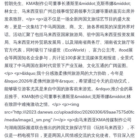
哲朗先生、KMA制作公司董事长潘斯里&middot;克斯蒂娜&middot;
林女士、马来西亚驻广州总领事馆贸易领事方汉娜等重磅嘉宾出席并
发表致辞。</p> <p>这不仅是一场全新跨国文旅综艺节目的盛大发
布，更是一次集结了中马两国政、商、文、旅各界精英的深度跨界对
话。活动汇聚了包括马来西亚国家旅游局、驻中国马来西亚投资发展
局、马来西亚对外贸易发展局，以及湖南省商务厅、湖南省文旅厅等
官方代表，同时吸引了绿盛世（EcoWorld）、富力公主湾、ifood展
会等两国知名企业参与，共计近100多家主流媒体竞相报道，全景式
展现了中马两国在新时代背景下产业互融、文化互通的广阔蓝图。
</p> <p>&ldquo;我十分感激柔佛州旅游局的大力协助，今年是
&lsquo;2026年柔佛州旅游年&rsquo;，希望通过今天的启动仪式，
能够吸引游客尤其是来自中国的旅客前来游览。&rdquo;推介会的幕
后推手、KMA制作公司董事长潘斯里&middot;克斯蒂娜&middot;林
在致辞中难掩激动之情。</p> <p><img
src="http://i2023.danews.cc/upload/doc/20260306/69aae7575d0fc
/media/image1_sm.png" /></p> <p>由马来西亚KMA传媒制作公司
与湖南国际频道联合推出的跨国文旅探访节目《玩转马来西亚》，不
仅是一档电视节目，更是两国人民情感交流的文化使者。节目深入挖