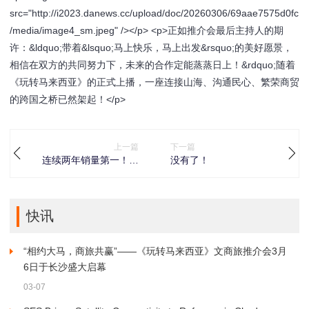
src="http://i2023.danews.cc/upload/doc/20260306/69aae7575d0fc
/media/image4_sm.jpeg" /></p> <p>正如推介会最后主持人的期
许：&ldquo;带着&lsquo;马上快乐，马上出发&rsquo;的美好愿景，
相信在双方的共同努力下，未来的合作定能蒸蒸日上！&rdquo;随着
《玩转马来西亚》的正式上播，一座连接山海、沟通民心、繁荣商贸
的跨国之桥已然架起！</p>
上一篇
下一篇
连续两年销量第一！王
没有了！
朝霞品牌获沙利文两项
权威认证，创新领跑市
场先行！
快讯
“相约大马，商旅共赢”——《玩转马来西亚》文商旅推介会3月
6日于长沙盛大启幕
03-07