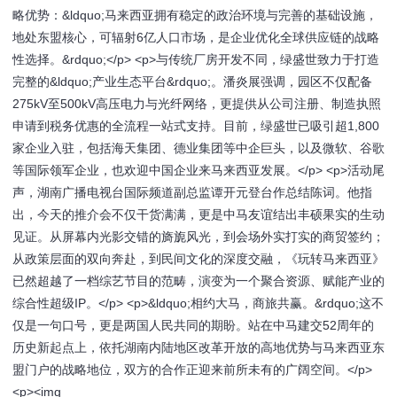
略优势：&ldquo;马来西亚拥有稳定的政治环境与完善的基础设施，
地处东盟核心，可辐射6亿人口市场，是企业优化全球供应链的战略
性选择。&rdquo;</p> <p>与传统厂房开发不同，绿盛世致力于打造
完整的&ldquo;产业生态平台&rdquo;。潘炎展强调，园区不仅配备
275kV至500kV高压电力与光纤网络，更提供从公司注册、制造执照
申请到税务优惠的全流程一站式支持。目前，绿盛世已吸引超1,800
家企业入驻，包括海天集团、德业集团等中企巨头，以及微软、谷歌
等国际领军企业，也欢迎中国企业来马来西亚发展。</p> <p>活动尾
声，湖南广播电视台国际频道副总监谭开元登台作总结陈词。他指
出，今天的推介会不仅干货满满，更是中马友谊结出丰硕果实的生动
见证。从屏幕内光影交错的旖旎风光，到会场外实打实的商贸签约；
从政策层面的双向奔赴，到民间文化的深度交融，《玩转马来西亚》
已然超越了一档综艺节目的范畴，演变为一个聚合资源、赋能产业的
综合性超级IP。</p> <p>&ldquo;相约大马，商旅共赢。&rdquo;这不
仅是一句口号，更是两国人民共同的期盼。站在中马建交52周年的
历史新起点上，依托湖南内陆地区改革开放的高地优势与马来西亚东
盟门户的战略地位，双方的合作正迎来前所未有的广阔空间。</p>
<p><img