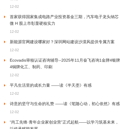
12-02
首家获得国家集成电路产业投资基金三期，汽车电子龙头纳芯
微 H 股上市彰显硬核实力
12-02
新能源官网建设哪家好？深圳网站建设沙漠风提供专属方案
12-02
Ecovadis审核认证咨询辅导--2025年11月奋飞咨询1金牌4银牌
4铜牌化工、制药、印刷
12-02
平凡生活里的成长力量 ——读《半天垄》有感
12-02
诗意的坚守与生命的礼赞 ——读《笔随心动，初心依然》有感
12-02
“尚工先锋·青年企业家创业营”正式起航——以学习筑基未来，
以传承赋能发展