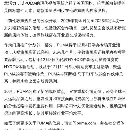
意活力，以PUMA的现代视角重新诠释了英国国旗、哈里斯粗花呢等
英国标志性元素。这款限量系列仅在伦敦旗舰店独家发售。
目前伦敦旗舰店已向公众开放，2025年剩余时间至2026年将举办一
系列精彩纷呈的活动，包括独家合作项目、运动员见面会以及不断更
新的店内体验，确保旗舰店在开业后长期保持活力。
作为门店推广计划的一部分，PUMA将于12月4日举办专场开业活
动，庆祝旗舰店正式亮相。未来几个月，伦敦旗舰店还将承办多项重
要品牌活动，包括于12月3日为伦敦HYROX赛事运动员提供赛前
HYROX体验活动，以及于12月11日举办特别赛车主题活动，聚焦
PUMA的赛车运动传承、PUMA与阿斯顿·马丁F1车队的合作伙伴关
系，并同步推出限定胶囊系列。
10月，PUMA公布了新的战略重点，旨在重塑公司定位，跻身全球三
大运动品牌之列。批发业务和直接面向消费者的业务将继续在PUMA
的分销战略中发挥重要作用，同时公司计划优化渠道结构，推动直销
渠道的更高增长，使其更接近行业平均水平。
如需了解更多关于PUMA的信息，请访问
puma.com
，并在社交媒体