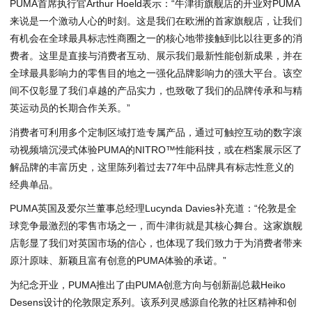
PUMA首席执行官Arthur Hoeld表示：“牛津街旗舰店的开业对PUMA
来说是一个激动人心的时刻。这是我们在欧洲的首家旗舰店，让我们
有机会在全球最具标志性商圈之一的核心地带接触到比以往更多的消
费者。这里是直接与消费者互动、展示我们最新性能创新成果，并在
全球最具影响力的零售目的地之一强化品牌影响力的强大平台。该空
间不仅彰显了我们卓越的产品实力，也致敬了我们的品牌传承和与精
英运动员的长期合作关系。”
消费者可利用多个定制区域打造专属产品，通过可触控互动的数字滚
动视频墙沉浸式体验PUMA的NITRO™性能科技，或在档案展示区了
解品牌的丰富历史，这里陈列着过去77年中品牌具有标志性意义的
经典单品。
PUMA英国及爱尔兰董事总经理Lucynda Davies补充道：“伦敦是全
球竞争最激烈的零售市场之一，而牛津街就是其核心舞台。这家旗舰
店彰显了我们对英国市场的信心，也体现了我们致力于为消费者带来
原汁原味、新颖且富有创意的PUMA体验的承诺。”
为纪念开业，PUMA推出了由PUMA创意方向与创新副总裁Heiko
Desens设计的伦敦限定系列。该系列灵感源自伦敦的社区精神和创