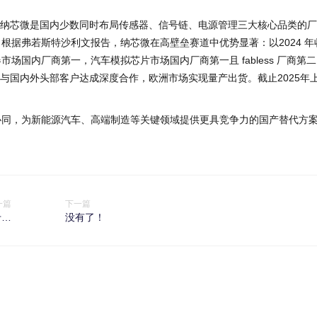
型号，纳芯微是国内少数同时布局传感器、信号链、电源管理三大核心品类的
根据弗若斯特沙利文报告，纳芯微在高壁垒赛道中优势显著：以2024 年
国内厂商第一，汽车模拟芯片市场国内厂商第一且 fabless 厂商第
，与国内外头部客户达成深度合作，欧洲市场实现量产出货。截止2025年
协同，为新能源汽车、高端制造等关键领域提供更具竞争力的国产替代方
一篇
下一篇
专属
没有了！
方案