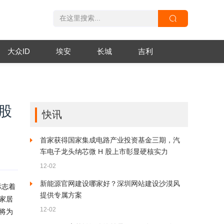
大众ID
埃安
长城
吉利
股
快讯
首家获得国家集成电路产业投资基金三期，汽
车电子龙头纳芯微 H 股上市彰显硬核实力
12-02
新能源官网建设哪家好？深圳网站建设沙漠风
标志着
提供专属方案
家居
12-02
将为