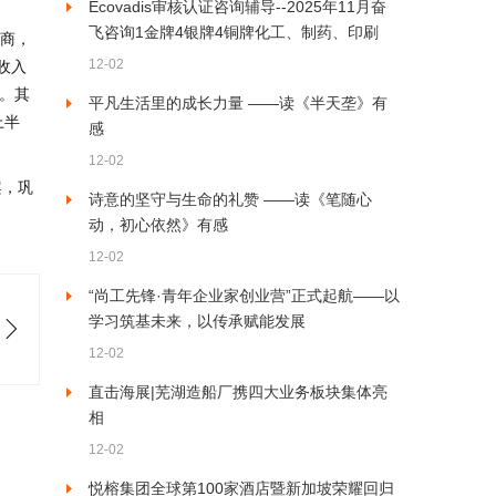
Ecovadis审核认证咨询辅导--2025年11月奋
飞咨询1金牌4银牌4铜牌化工、制药、印刷
厂商，
12-02
收入
二。其
平凡生活里的成长力量 ——读《半天垄》有
上半
感
12-02
案，巩
诗意的坚守与生命的礼赞 ——读《笔随心
动，初心依然》有感
12-02
“尚工先锋·青年企业家创业营”正式起航——以
学习筑基未来，以传承赋能发展
12-02
直击海展|芜湖造船厂携四大业务板块集体亮
相
12-02
悦榕集团全球第100家酒店暨新加坡荣耀回归