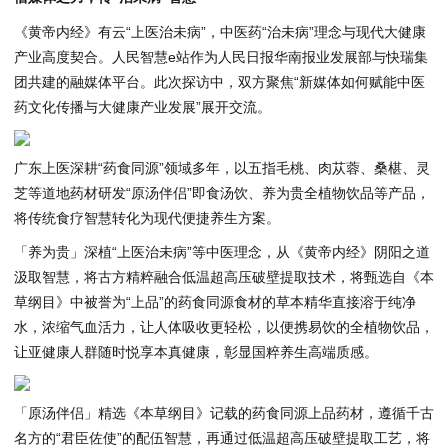
《黄帝内经》有云“上医治未病”，中医药“治未病”理念与现代大健康
产业高度契合。人民智慧e站作为人民日报华南报业发展部与快瑞集
团共建的融媒体平台。此次探访中，双方聚焦“新媒体如何赋能中医
药文化传播与大健康产业发展”展开交流。
广东上医深耕“药食同源”领域多年，以五指毛桃、肉苁蓉、桑椹、灵
芝等道地药材研发“原汤伴侣”即食汤饮、养为贵全植物饮品等产品，
将传统食疗智慧转化为现代便捷养生方案。
「养为贵」深植“上医治未病”等中医理念，从《黄帝内经》阴阳之道
汲取智慧，将古方精粹融合低温超高压破壁提取技术，将甄选自《本
草纲目》中被誉为“上品”的药食同源食材的草本精华直接溶于纯净
水，浓缩气血活力，让人体吸收更轻松，以便携易饮的全植物饮品，
让亚健康人群随时悦享本真健康，彰显国粹养生高端质感。
「原汤伴侣」精选《本草纲目》记载的药食同源上品药材，遵循千古
名方的“君臣佐使”的配伍智慧，再通过低温超高压破壁提取工艺，将