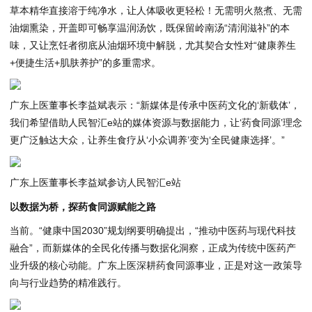
草本精华直接溶于纯净水，让人体吸收更轻松！无需明火熬煮、无需
油烟熏染，开盖即可畅享温润汤饮，既保留岭南汤“清润滋补”的本
味，又让烹饪者彻底从油烟环境中解脱，尤其契合女性对“健康养生
+便捷生活+肌肤养护”的多重需求。
广东上医董事长李益斌表示：“新媒体是传承中医药文化的‘新载体’，
我们希望借助人民智汇e站的媒体资源与数据能力，让‘药食同源’理念
更广泛触达大众，让养生食疗从‘小众调养’变为‘全民健康选择’。”
广东上医董事长李益斌参访人民智汇e站
以数据为桥，探药食同源赋能之路
当前。“健康中国2030”规划纲要明确提出，“推动中医药与现代科技
融合”，而新媒体的全民化传播与数据化洞察，正成为传统中医药产
业升级的核心动能。广东上医深耕药食同源事业，正是对这一政策导
向与行业趋势的精准践行。