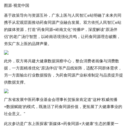
图源·视觉中国
基于政策导向与资源互补，广东上医与人民智汇e站明确了未来共同
携手从宏观层面推动药食同源产业融合发展。双方依托人民智汇e站
的媒体资源，打造“药食同源+岭南文化”传播IP，深度解读“原汤伴
侣”的老广汤疗智慧，以岭南语境强化共鸣，让药食同源理念破圈，
夯实广东上医的品牌声量。
此外，双方将共建大健康数据洞察中心，整合消费者画像与消费数
据，一方面精准优化“原汤伴侣”等产品线矩阵，适配不同群体需求，
另一方面输出行业数据报告，为药食同源产业标准制定与品质提升提
供数据支撑。
广东省发展中医药事业基金会理事长贺振泉肯定道“这种‘权威传播
+数据赋能’的模式，既激活了药食同源价值，更拓展了大健康事业的
社会意义。”
此次参访是广东上医探索“新媒体+药食同源+大健康”生态的重要一