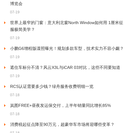
博览会
07-19
世界上最窄的门窗：意大利北窗North Window如何用 1厘米征
服极简美学？
07-19
小鹏G6增程版谍照曝光！规划多款车型，技术实力不容小觑？
07-19
遮住车标分不清？风云X3L与iCAR 03对比，这些不同要知道
07-19
RCS认证需要多少钱？绿舟服务收费明细一览
07-18
岚图FREE+昼夜发运保交付，上半年销量同比增长85%
07-18
消费税起征点降至90万元，超豪华车市场将迎哪些变革？
07-18