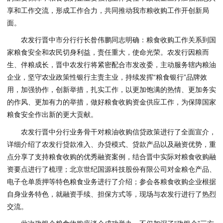
享和工作交流，形成工作合力，共同推动我市粮收购工作开创新局
面。
农发行晋中市分行行长昝伟鹏同志明确：粮食收购工作关系到国
家粮食安全和农民切身利益，责任重大，使命光荣。农发行因粮而
生、伴粮成长，晋中农发行将紧密配合市发改委，主动服务辖内粮油
企业，坚守农业政策性银行主责主业，持续发挥“粮食银行”品牌效
用，加强协作，创新举措，扎实工作，以更加饱满的热情、更加务实
的作风、更加有力的举措，做好粮食收购资金供应工作，为保障国家
粮食安全作出新的更大贡献。
农发行晋中分行业务骨干对粮油收购信贷政策进行了全面宣介，
详细介绍了农发行贷款准入、办贷模式、贷款产品以及融资优势，重
点分享了支持粮食收购的优秀融资案例，结合晋中实际对粮食收购融
资要点进行了梳理；北京世纪国源科技股份有限公司对金粮仓产品、
电子仓单质押等特色粮食业务进行了介绍；参会各粮食收购企业根据
自身业务特色，就融资手续、担保方式等，现场与农发行进行了热烈
交流。