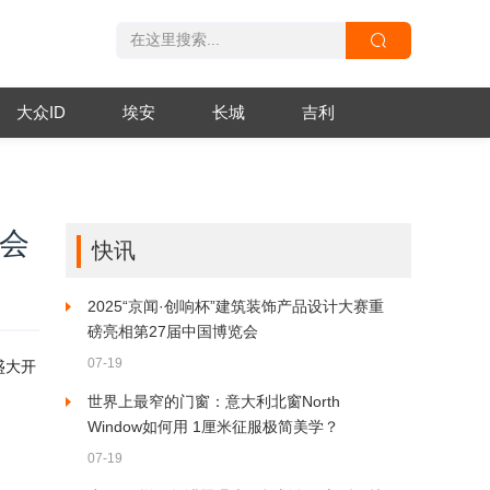
大众ID
埃安
长城
吉利
览会
快讯
2025“京闻·创响杯”建筑装饰产品设计大赛重
磅亮相第27届中国博览会
07-19
盛大开
世界上最窄的门窗：意大利北窗North
Window如何用 1厘米征服极简美学？
07-19