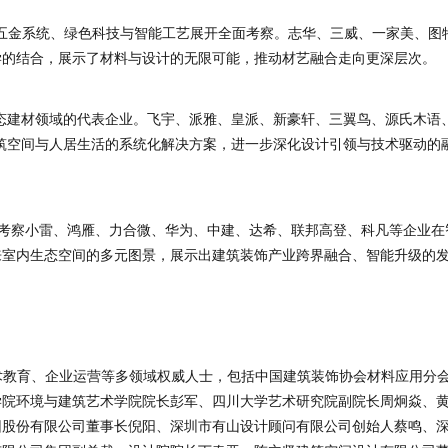
、五金系统、绿色科技与智能工艺展开全面考察。志华、三威、一家美、图
学的结合，展示了材料与设计的无限可能，推动材艺融合走向更深层次。
态建材领域的代表企业。飞宇、派雅、皇派、新豪轩、三翼鸟、源氏木语
建筑空间与人居生活的系统化解决方案，进一步深化设计引领与技术驱动的
考察小雷、鸿雁、力合微、华为、中建、达希、联邦高登、科凡等企业在
来室内生态空间的多元图景，展示出建筑装饰产业跨界融合、智能升级的
艺术教育、企业运营等多领域权威人士，包括中国建筑装饰协会材料应用分
学院环境与建筑艺术学院院长彭军、四川大学艺术研究院副院长周炯焱、
团股份有限公司董事长倪阳、深圳市有山设计顾问有限公司创始人蔡鸣、