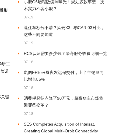
小鹏G6增程版谍照曝光！规划多款车型，技
术实力不容小觑？
维形
07-19
遮住车标分不清？风云X3L与iCAR 03对比，
这些不同要知道
07-19
RCS认证需要多少钱？绿舟服务收费明细一览
07-18
学研工
涵盖诺
岚图FREE+昼夜发运保交付，上半年销量同
比增长85%
07-18
等关键
消费税起征点降至90万元，超豪华车市场将
迎哪些变革？
07-18
SES Completes Acquisition of Intelsat,
Creating Global Multi-Orbit Connectivity