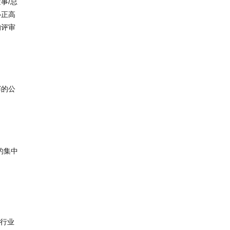
事/总
心正高
的评审
赛的公
的集中
饰行业