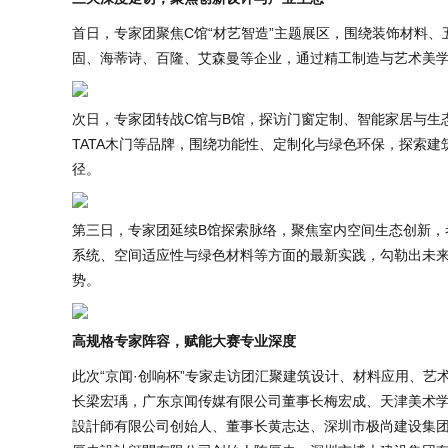
首日，专家团聚焦C馆“材艺智造”主题展区，围绕装饰材料
固、海蒂诗、百隆、艾森曼等企业，通过精工制造与艺术美
次日，专家团转战C馆与B馆，探访门窗定制、智能家居与生
TATA木门等品牌，围绕功能性、定制化与绿色环保，探索
径。
第三日，专家团延续B馆探索脉络，聚焦室内空间生态创新，
系统、空间适应性与绿色材料等方面的最新实践，勾勒出未
势。
高规格专家阵容，赋能大赛专业深度
此次“京闻·创响杯”专家走访团汇聚建筑设计、材料应用、
长梁宏瑀，广东京闻传媒有限公司董事长梅宏成、天津美术
設計師有限公司创始人、董事长黄志达、深圳市极尚建设集