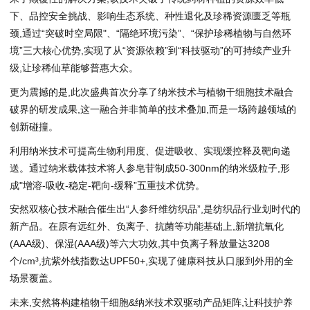
下、品控安全挑战、影响生态系统、种性退化及珍稀资源匮乏等瓶
颈,通过“突破时空局限"、“隔绝环境污染”、“保护珍稀植物与自然环
境”三大核心优势,实现了从“资源依赖”到“科技驱动”的可持续产业升
级,让珍稀仙草能够普惠大众。
更为震撼的是,此次盛典首次分享了纳米技术与植物干细胞技术融合
破界的研发成果,这一融合并非简单的技术叠加,而是一场跨越领域的
创新碰撞。
利用纳米技术可提高生物利用度、促进吸收、实现缓控释及靶向递
送。通过纳米载体技术将人参皂苷制成50-300nm的纳米级粒子,形
成"增溶-吸收-稳定-靶向-缓释”五重技术优势。
安然双核心技术融合催生出“人参纤维纺织品”,是纺织品行业划时代的
新产品。在原有远红外、负离子、抗菌等功能基础上,新增抗氧化
(AAA级)、保湿(AAA级)等六大功效,其中负离子释放量达3208
个/cm³,抗紫外线指数达UPF50+,实现了健康科技从口服到外用的全
场景覆盖。
未来,安然将构建植物干细胞&纳米技术双驱动产品矩阵,让科技护养