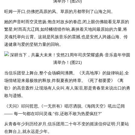
旺姆一开口,仿佛把高原的风、草原的月都带到了山海之间。
她的声音时而空灵悠扬,饱含对故乡的眷恋,闭上眼仿佛能看见草原的
繁星;时而高亢辽阔,如经幡猎猎作响,裹挟着天地间最原始的力量,将
灵魂托举向云霄。这就是民族音乐的震撼,也是安然人跨越山海、传
递健康与爱的坚韧力量的回响。
当信乐团登上舞台,整个会场瞬间沸腾。《天高地厚》的旋律响起,全
场情绪迎来最极致的释放,炸裂夏夜的终章。《死了都要爱》《离
歌》的高音轰炸,让现场有人尖叫,有人落泪,那是青春里未说出口的勇
敢与遗憾。
《天问》叩问哲思,《一无所有》唱尽洒脱,《海阔天空》吼出辽阔
—— 每一句都在叩问灵魂:“你,还敢不敢为热爱疯狂?”
从青春年少到历经岁月,信乐团用二十年不变的摇滚信仰证明:只要站
在舞台上,就永远是少年。