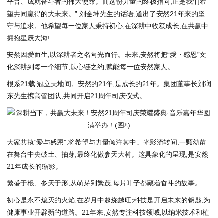
平台、成就奋斗者的伟大使命。而这份力量的终极指向,正是我们希
望共同赢得的大未来。” 刘金坤先生的话语,道出了安然21年来的坚
守与追求。他希望每一位家人秉持初心,在深耕中收获成长,在共赢中
拥抱星辰大海!
安然因爱而生,以深耕者之名向光而行。未来,安然将把“愛・感恩”文
化深耕到每一个细节,以心链之约,赋能每一位安然家人。
根系21载,冠立天地间。安然的21年,是成长的21年。集团董事长刘润
东先生携高管团队,共同开启21周年司庆仪式。
大家共执“愛与感恩”,将希望与力量倾注其中。光影流转间,一颗幼苗
在舞台中央破土、抽芽,最终化做参天大树。这具象化的呈现,是安然
21年成长的缩影。
繁盛于根、参天于形,从萌芽到繁茂,每片叶子都藏着奋斗的故事。
初心是永不熄灭的火焰,在岁月中越烧越旺;科技是开启未来的钥匙,为
健康事业开辟新的道路。21年来,安然专注科技领域,以纳米技术和植