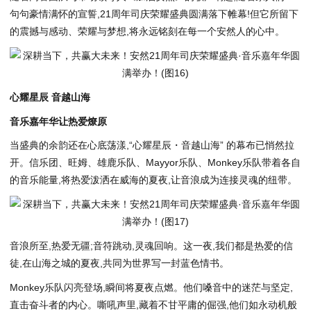
句句豪情满怀的宣誓,21周年司庆荣耀盛典圆满落下帷幕!但它所留下
的震撼与感动、荣耀与梦想,将永远铭刻在每一个安然人的心中。
心耀星辰 音越山海
音乐嘉年华让热爱燎原
当盛典的余韵还在心底荡漾,“心耀星辰・音越山海” 的幕布已悄然拉
开。信乐团、旺姆、雄鹿乐队、Mayyor乐队、Monkey乐队带着各自
的音乐能量,将热爱泼洒在威海的夏夜,让音浪成为连接灵魂的纽带。
音浪所至,热爱无疆;音符跳动,灵魂回响。这一夜,我们都是热爱的信
徒,在山海之城的夏夜,共同为世界写一封蓝色情书。
Monkey乐队闪亮登场,瞬间将夏夜点燃。他们嗓音中的迷茫与坚定,
直击奋斗者的内心。嘶吼声里,藏着不甘平庸的倔强,他们如永动机般