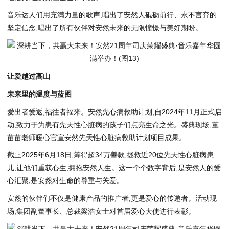
音乐达人们用充满力量的歌声,唱出了安然人砥砺前行、永不言弃的
坚定信念,唱出了所有伙伴对安然未来的无限憧憬与美好期盼。
让爱越过高山
未来里的温度与蓝图
爱出者爱返,福往者福来。安然先心病救助计划,自2024年11月正式启
动,致力于为患有先天性心脏病的孩子们点亮生命之光。盛典现场,董
苗苗老师暖心官宣安然先天性心脏病救助计划项目成果。
截止2025年6月18日,筹得超34万善款,拯救近20位先天性心脏病患
儿,让他们重获心生,拥抱安然人生。这一个个数字背后,是安然人的爱
心汇聚,是安然对生命的尊重与关爱。
安然的伙伴们不仅是健康产品的推广者,更是爱心的传递者。活动现
场,集团副董事长、总裁梁浩女士对首届爱心大使进行表彰。