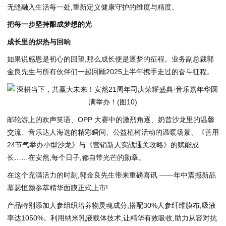
无缝融入生活每一处,重新定义健康守护的维度与精度。
把每一步坚持酿成梦想的光
成长里的炽热与回响
如果说感恩是初心的回望,那么成长便是逐梦的征程。业务副总裁郭
金良先生与所有伙伴们一起回顾2025上半年携手走过的奋斗征程。
邮轮游上的欢声笑语、OPP 大赛中的激烈角逐、奶昔沙龙里的温馨
交流、音乐达人海选的精彩瞬间、公益植树活动的温暖场景、《善用
24节气举办小型沙龙》与《营销新人实战通关攻略》的赋能成
长……在安然,每个日子,都自带光芒的勋章。
在这个充满活力的时刻,郭金良先生带来重磅喜讯 ——年中震撼新品
慕瑟恒颜参萃精华面膜正式上市!
产品特别添加人参组织培养物灵魂成分,搭配30%人参纤维膜布,吸液
率达1050%。利用纳米乳液载体技术,让精华有效吸收,助力从容对抗