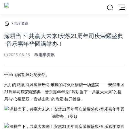
>
电车资讯
深耕当下,共赢大未来!安然21周年司庆荣耀盛典
·音乐嘉年华圆满举办！
2025-06-23
电车资讯
千里山海路,归处见安然。
六月的威海,海风裹挟热忱,璀璨的灯火正酝酿一场盛宴—— 安然集团
21周年司庆荣耀盛典・音乐嘉年华,以“深耕当下・共赢大未来”的格
局与“心耀星辰・音越山海”的热爱,拉开帷幕。