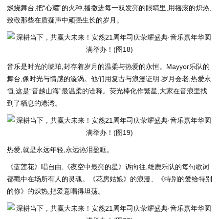
燃烧舞台,把“心耀”的火种,播撒进每一双发亮的眼睛里,用摇滚的炽热,
致敬那些在质疑声中顽强生长的岁月。
音乐是时光的琥珀,封存着岁月的温柔与热爱的永恒。Mayyor乐队的
舞台,像时光与情感的漩涡。他们用复古与浪漫证明:岁月会老,热爱永
恒,这是“音越山海”最温柔的诠释。荧光棒化作繁星,大家在音浪里找
到了栖息的港湾。
热爱,就是永远年轻,永远热泪盈眶。
《蓝莲花》唱自由,《夜空中最亮的星》诉向往,雄鹿乐队的每句歌词
都戳中在场所有人的灵魂。《花房姑娘》的浪漫、《特别的爱给特别
的你》的炽热,把爱意唱得坦荡。