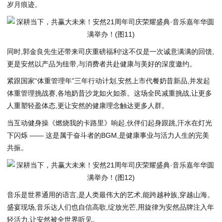
岁月痕迹。
同时,郭金良先生还带来司庆重磅福利!这不仅是一次诚意满满的回馈,
更是安然以产品为纽带,与消费者共赴健康与美好的深度邀约。
紧跟国家“体重管理年”三年行动计划,安然上市代餐奶昔新品,并发起
体重管理挑战赛,各地奶昔沙龙如火如荼。这场全民减重挑战,让更多
人重塑轻盈体态,更让安然的健康理念触达更多人群。
当互动健身操《燃烧我的卡路里》响起,伙伴们起身跟跳,汗水在灯光
下闪烁 —— 这是属于奋斗者的BGM,是健康事业与活力人生的完美
共振。
音乐是世界通用的语言,是人类最伟大的艺术,能跨越种族,穿越山海。
盛宴现场,音乐达人们也自信高歌,绽放光芒,用旋律为安然品牌注入年
轻活力,让安然被全世界听见。