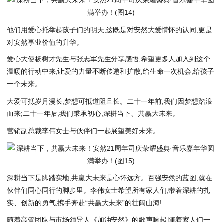
他们用爱心托举起孩子们的明天,这既是对安然大爱情怀的认同,更是
对安然事业价值的升华。
爱心大使杨树才先生与张志军先生分享感悟,希望更多人加入到这个
温暖的行动中来,让爱的力量不断传递和扩散,给生命一次机会,给孩子
一个未来。
大爱可抵岁月漫长,梦想可抵道阻且长。二十一年前,我们因梦想踏浪
而来;二十一年后,我们秉承初心,深耕当下、共赢大未来。
营销副总裁李伟女士与伙伴们一起展望美好未来。
深耕当下是脚踏实地,共赢大未来是心怀远方。百强安然的蓝图,就在
伙伴们同心同行的脚步里。李伟女士希望所有家人们,带着深耕的扎
实、创新的勇气,携手奔赴“共赢大未来”的壮阔山海!
随着高管团队与市场领导人《加油安然》的歌声响起,随着家人们一