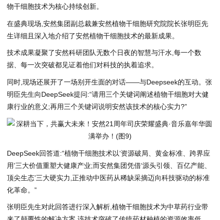
物干细胞技术为核心持续创新。
在盛典现场,安然集团副总裁兼安然植物干细胞研究院院长张明臣先
生详细且深入地介绍了安然植物干细胞技术的最新成果。
技术成果凝聚了安然科研团队无数个日夜的智慧与汗水,每一个数
据、每一次突破都见证着他们对科技的执着追求。
同时,现场还展开了一场别开生面的对话——与Deepseek的互动。张
明臣先生向DeepSeek提问:“请用三个关键词阐述植物干细胞对大健
康行业的意义;再用三个关键词说明安然该技术的核心实力?”
DeepSeek回答道:“植物干细胞技术以‘资源破局、黄金标准、跨界应
用’三大价值重塑大健康产业;而安然集团凭借‘源头引领、百亿产能、
顶尖生态’三大硬实力,正推动中医药从稀缺采摘迈向科技驱动的标准
化革命。”
张明臣先生对此回答进行深入解析,植物干细胞技术为中草药行业带
来了颠覆性的解决方案,该技术突破了传统药材种植的资源效率低