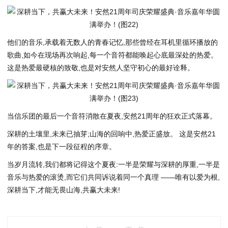
他们的音乐,承载着无数人的青春记忆,那些曾经在耳机里循环播放的
歌曲,如今在现场再次响起,每一个音符都能唤起心底最深处的热爱。
这是热爱最硬核的致敬,也是对安然人坚守初心的最好诠释。
当信乐团的最后一个音符消散在夏夜,安然21周年的狂欢正式落幕。
深耕的土壤里,未来已抽芽;山海的回响中,热爱正盛放。 这是安然21
年的答案,也是下一段征程的序章。
当岁月流转,我们都将记得这个夏夜:一半是荣耀与深耕的厚重,一半是
音乐与热爱的滚烫,而它们共同诉说着同一个真理 ——唯有以爱为根,
深耕当下,才能无畏山海,共赢大未来!