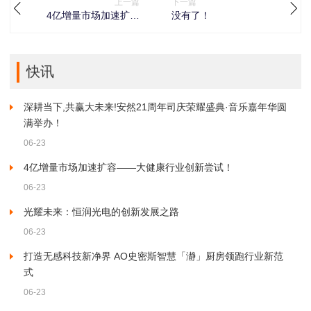
上一篇
下一篇
4亿增量市场加速扩容
没有了！
——大健康行业创新尝
试！
快讯
深耕当下,共赢大未来!安然21周年司庆荣耀盛典·音乐嘉年华圆
满举办！
06-23
4亿增量市场加速扩容——大健康行业创新尝试！
06-23
光耀未来：恒润光电的创新发展之路
06-23
打造无感科技新净界 AO史密斯智慧「瀞」厨房领跑行业新范
式
06-23