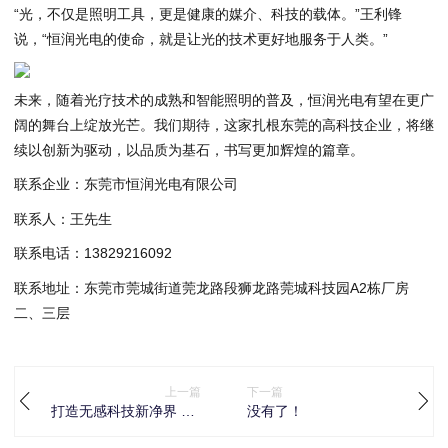
“光，不仅是照明工具，更是健康的媒介、科技的载体。”王利锋
说，“恒润光电的使命，就是让光的技术更好地服务于人类。”
未来，随着光疗技术的成熟和智能照明的普及，恒润光电有望在更广
阔的舞台上绽放光芒。我们期待，这家扎根东莞的高科技企业，将继
续以创新为驱动，以品质为基石，书写更加辉煌的篇章。
联系企业：东莞市恒润光电有限公司
联系人：王先生
联系电话：13829216092
联系地址：东莞市莞城街道莞龙路段狮龙路莞城科技园A2栋厂房
二、三层
上一篇
下一篇
打造无感科技新净界 AO
没有了！
史密斯智慧「瀞」厨房
领跑行业新范式