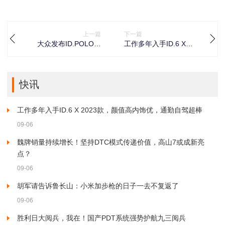
上一篇
下一篇
大众发布ID.POLO和
工作多年入手ID.6 X
ID.GTI官方谍照，慕尼
2023款，颜值高内饰
黑车展将亮相
优，通勤自驾超棒
快讯
工作多年入手ID.6 X 2023款，颜值高内饰优，通勤自驾超棒
09-06
魏牌销量持续增长！坚持DTC模式传递价值，高山7或成新亮
点？
09-06
胡军请告诉鲁长山：小米加步枪的日子一去不复返了
09-06
胜利日大阅兵，我在！国产PDT系统强势护航九三阅兵