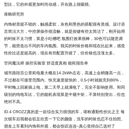
型比，它的外观更加时尚动感，开在路上很吸睛。
座舱研究所
内饰材质挺不错的，触感柔软，灰色和黑色的搭配很有质感。设计语
言简洁大方，中控屏操作很流畅，就是按键有些太简洁了，刚开始用
的时候不太习惯，算是小吐槽吧 氛围灯效果很棒，30色可以随意调
节，能营造出不同的车内氛围。我买的时候价格和现在比起来，感觉
性价比还是挺高的，现在有些配置升级了，但价格也没涨太多。
空间魔法师 操控实验室 舒适度真相️ 能耗报告单
城市路段百公里耗电量大概在14.2kWh左右，高速上会稍微高一点，
不过都在可接受范围内。快充速度挺快的，0.5小时就能充到80%，
平时晚上回家插上电，第二天早上就满电了，完全不影响使用。和同
级别的纯电车比，它的能耗表现算是中规中矩，不算特别突出，但也
绝对不高。
ID.4 CROZZ真的是一款综合实力很强的车，堪称通勤性价比之王 每
次锁车后我都会驻足欣赏一下它的颜值，洗车的时候也忍不住拍照。
朋友上车看到内饰和外观，都会惊叹连连~真心觉得自己选对了