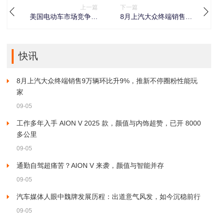
上一篇
下一篇
美国电动车市场竞争激
8月上汽大众终端销售9
烈，大众汽车削减ID.4
万辆环比升9%，推新不
产量，员工休假
停圈粉性能玩家
快讯
8月上汽大众终端销售9万辆环比升9%，推新不停圈粉性能玩
家
09-05
工作多年入手 AION V 2025 款，颜值与内饰超赞，已开 8000
多公里
09-05
通勤自驾超痛苦？AION V 来袭，颜值与智能并存
09-05
汽车媒体人眼中魏牌发展历程：出道意气风发，如今沉稳前行
09-05