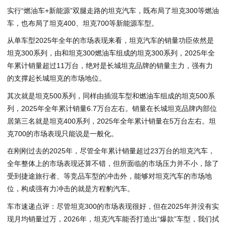
实行“燃油车+新能源”双腿走路的坦克汽车，既布局了坦克300等燃油
车，也布局了坦克400、坦克700等新能源车型。
从单车型2025年全年的市场表现来看，坦克汽车的销量功臣依然是
坦克300系列，由和坦克300燃油车组成的坦克300系列，2025年全
年累计销量超过11万台，绝对是长城坦克品牌的销量主力，强有力
的支撑起长城坦克的市场地位。
其次就是坦克500系列，同样由插混车型和燃油车组成的坦克500系
列，2025年全年累计销量6.7万台左右。销量在长城坦克品牌内部位
居第三名就是坦克400系列，2025年全年累计销量在5万台左右。坦
克700的市场表现只能说是一般化。
在刚刚过去的2025年，尽管全年累计销量超过23万台的坦克汽车，
全年整体上的市场表现还算不错，但所面临的市场压力并不小，除了
受到捷途旅行者、等竞品车型的冲击外，能够对坦克汽车的市场地
位，构成强有力冲击的就是方程豹汽车。
车市速递点评：尽管坦克300的市场表现很好，但在2025年并没有实
现月均销量过万，2026年，坦克汽车能否打造出“爆款”车型，我们拭