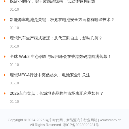
探店小鹏P7，实车质感超惊艳，试驾体验爽到爆
01-10
新能源车电池是关键，极氪在电池安全方面都有哪些技术？
01-10
理想汽车生产模式变迁：从代工到自主，影响几何？
01-10
全球 Web3 生态创新与应用峰会在香港数码港圆满落幕！
01-10
理想MEGA行驶中突然起火，电池安全引关注
01-10
2025车市盘点：长城坦克品牌的市场表现究竟如何？
01-10
Copyright © 2024-2025 电车时代网，新能源汽车行业网站 | www.eraev.cn
All Rights Reserved.
湘ICP备2023029281号