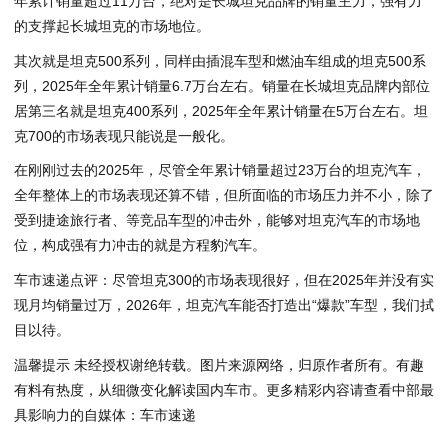
年累计销量超过11万台，绝对是长城坦克品牌的销量主力，强有力
的支撑起长城坦克的市场地位。
其次就是坦克500系列，同样由插混车型和燃油车组成的坦克500系
列，2025年全年累计销量6.7万台左右。销量在长城坦克品牌内部位
居第三名就是坦克400系列，2025年全年累计销量在5万台左右。坦
克700的市场表现只能说是一般化。
在刚刚过去的2025年，尽管全年累计销量超过23万台的坦克汽车，
全年整体上的市场表现还算不错，但所面临的市场压力并不小，除了
受到捷途旅行者、等竞品车型的冲击外，能够对坦克汽车的市场地
位，构成强有力冲击的就是方程豹汽车。
车市速递点评：尽管坦克300的市场表现很好，但在2025年并没有实
现月均销量过万，2026年，坦克汽车能否打造出“爆款”车型，我们拭
目以待。
温馨提示 未经授权谢绝转载。图片来源网络，归原作者所有。有趣
有料有热度，从细微变化解读国内车市。更多精彩内容请查看中部最
具影响力的自媒体：车市速递