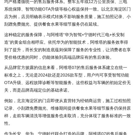
均严格遵循统一的售后服务体系。整车五年或12万公里质保、三电
系统保障、智驾功能OTA升级等核心权益保持一致。以北京海淀区门
店为例，店员明确表示模式转换不影响服务质量，施工拍照记录、小
刮蹭免费抛光、提供餐食水果等细节服务仍在延续。
这种稳定的服务保障，与阿维塔“华为智驾+宁德时代三电+长安制
造”的黄金组合相呼应。依托华为的智能技术，阿维塔的服务效率得
到了提升，而长安的制造底蕴则保障了服务的专业性，让消费者在享
受价格优惠的同时，仍能体验到高端品牌应有的售后体验。
从品牌官方披露的信息来看，阿维塔07的售后服务体系建立在统一
标准之上，无论是2024款还是2026款车型，用户均可享受智驾功能
OTA升级、远程故障诊断等智能服务。这些权益与车辆的初始定价无
关，而是品牌高端定位的基础承诺。
例如，北京海淀区的门店即便从直营转为经销商运营，施工过程拍照
记录、小刮蹭免费抛光、维修期间提供餐食水果等细节服务仍保持原
样，走前车辆清洗等增值服务也未取消，充分体现了服务标准的一致
性。
作为长安、华为、宁德时代联合打造的品牌，阿维塔07的售后服务