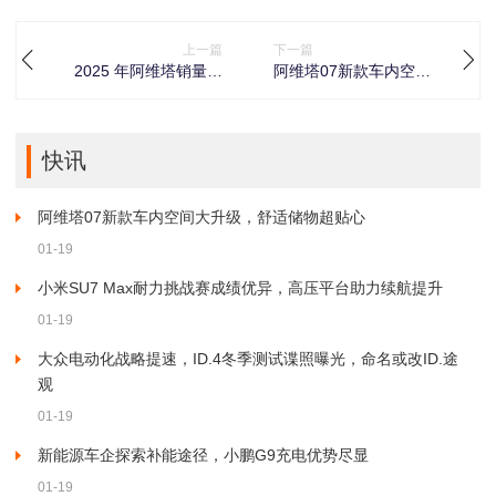
上一篇
下一篇
2025 年阿维塔销量亮
阿维塔07新款车内空间
眼，以‘慢’哲学坚守高端
大升级，舒适储物超贴
本质
心
快讯
阿维塔07新款车内空间大升级，舒适储物超贴心
01-19
小米SU7 Max耐力挑战赛成绩优异，高压平台助力续航提升
01-19
大众电动化战略提速，ID.4冬季测试谍照曝光，命名或改ID.途
观
01-19
新能源车企探索补能途径，小鹏G9充电优势尽显
01-19