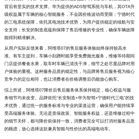
背后有坚实的技术支撑。华为提供的ADS智驾系统与车机，其OTA升
级权益属于车辆的核心智能服务，不会因价格波动而受限；宁德时代
的三电系统保障，依托其电池技术优势，为用户提供稳定的续航与安
全支持；长安的制造底蕴则保障了售后维修的专业性，确保车辆故障
能得到精准解决。
从用户实际反馈来看，阿维塔07的售后服务体验始终保持较高水
准。有车主提到，车辆小刮蹭时能享受免费抛光服务，维修等待期间
门店提供餐食水果，取车时车辆已清洗干净，细节之处尽显品牌对用
户体验的重视。这种服务品质的稳定性，与品牌将售后服务视为核心
竞争力的定位相符，也让消费者在价格调整后仍能放心购车。
综上所述，阿维塔07降价后售后服务体系保持稳定，核心权益与服
务细节均未改变。品牌依托“长安制造+华为智驾+宁德时代三电”的技
术优势，通过统一的服务标准与专业的渠道运营，确保用户能持续享
受高端服务体验。无论是质保政策、智能服务权益，还是维修过程中
的细节关怀，都与降价前保持一致，消费者完全可以打消对服务品质
的顾虑，放心选择这款兼具智能与性价比的高端电动车。