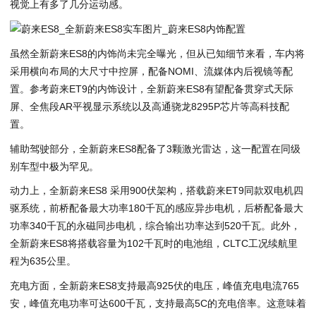
视觉上有多了几分运动感。
虽然全新蔚来ES8的内饰尚未完全曝光，但从已知细节来看，车内将
采用横向布局的大尺寸中控屏，配备NOMI、流媒体内后视镜等配
置。参考蔚来ET9的内饰设计，全新蔚来ES8有望配备贯穿式天际
屏、全焦段AR平视显示系统以及高通骁龙8295P芯片等高科技配
置。
辅助驾驶部分，全新蔚来ES8配备了3颗激光雷达，这一配置在同级
别车型中极为罕见。
动力上，全新蔚来ES8 采用900伏架构，搭载蔚来ET9同款双电机四
驱系统，前桥配备最大功率180千瓦的感应异步电机，后桥配备最大
功率340千瓦的永磁同步电机，综合输出功率达到520千瓦。此外，
全新蔚来ES8将搭载容量为102千瓦时的电池组，CLTC工况续航里
程为635公里。
充电方面，全新蔚来ES8支持最高925伏的电压，峰值充电电流765
安，峰值充电功率可达600千瓦，支持最高5C的充电倍率。这意味着