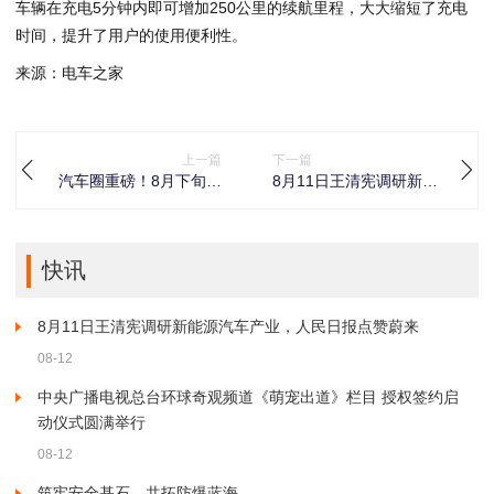
车辆在充电5分钟内即可增加250公里的续航里程，大大缩短了充电
时间，提升了用户的使用便利性。
来源：电车之家
上一篇
下一篇
汽车圈重磅！8月下旬新
8月11日王清宪调研新能
蔚来ES8将预售，外观
源汽车产业，人民日报
内饰抢先看
点赞蔚来
快讯
8月11日王清宪调研新能源汽车产业，人民日报点赞蔚来
08-12
中央广播电视总台环球奇观频道《萌宠出道》栏目 授权签约启
动仪式圆满举行
08-12
筑牢安全基石，共拓防爆蓝海