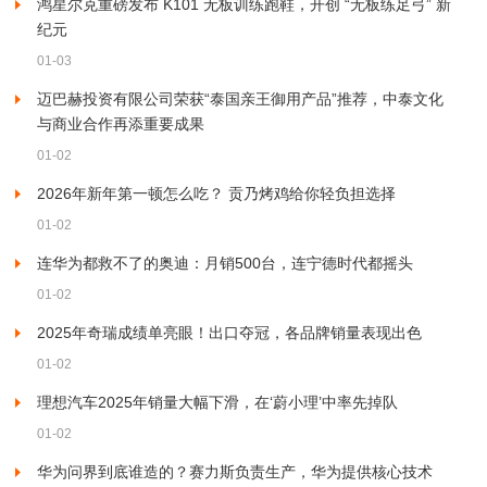
鸿星尔克重磅发布 K101 无板训练跑鞋，开创 “无板练足弓” 新
纪元
01-03
迈巴赫投资有限公司荣获“泰国亲王御用产品”推荐，中泰文化
与商业合作再添重要成果
01-02
2026年新年第一顿怎么吃？ 贡乃烤鸡给你轻负担选择
01-02
连华为都救不了的奥迪：月销500台，连宁德时代都摇头
01-02
2025年奇瑞成绩单亮眼！出口夺冠，各品牌销量表现出色
01-02
理想汽车2025年销量大幅下滑，在‘蔚小理’中率先掉队
01-02
华为问界到底谁造的？赛力斯负责生产，华为提供核心技术