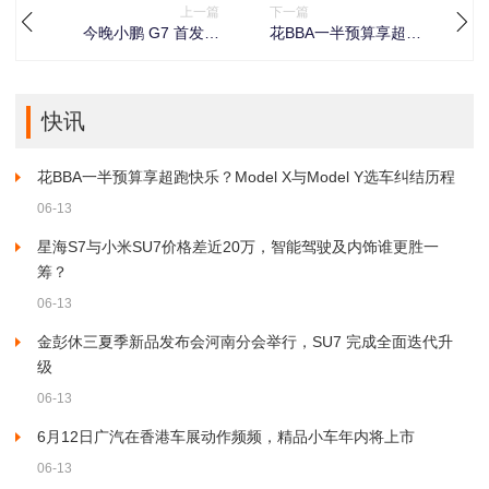
上一篇
下一篇
今晚小鹏 G7 首发亮
花BBA一半预算享超跑
相！何小鹏详解设计空
快乐？Model X与Model
间配置，剑指特斯拉
Y选车纠结历程
Model Y？
快讯
花BBA一半预算享超跑快乐？Model X与Model Y选车纠结历程
06-13
星海S7与小米SU7价格差近20万，智能驾驶及内饰谁更胜一
筹？
06-13
金彭休三夏季新品发布会河南分会举行，SU7 完成全面迭代升
级
06-13
6月12日广汽在香港车展动作频频，精品小车年内将上市
06-13