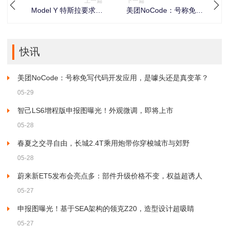
上一篇
下一篇
Model Y 特斯拉要求得
美团NoCode：号称免写
州奥斯汀工厂员工5月26
代码开发应用，是噱头
日当周强制休假
还是真变革？
快讯
美团NoCode：号称免写代码开发应用，是噱头还是真变革？
05-29
智己LS6增程版申报图曝光！外观微调，即将上市
05-28
春夏之交寻自由，长城2.4T乘用炮带你穿梭城市与郊野
05-28
蔚来新ET5发布会亮点多：部件升级价格不变，权益超诱人
05-27
申报图曝光！基于SEA架构的领克Z20，造型设计超吸睛
05-27