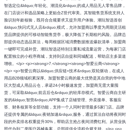
智选定位&ldquo;年轻化、潮流化&rdquo;的成人用品无人零售品牌，
在门店设计和选品策略上更贴合Z世代审美。其智能售货系统支持人
脸识别年龄核验，既符合合规要求又提升用户体验。潮玩智选首创
&ldquo;快闪式无人店&rdquo;模式，允许加盟商以季度为周期灵活租
赁品牌提供的可移动智能售货亭，极大降低了长期租约风险。品牌总
部提供动态选品算法，每周根据区域消费数据推送爆款清单，加盟商
一键即可完成补货。潮玩智选还特别注重私域流量运营，为每家门店
配置独立的小程序商城，支持到店自提和同城配送，帮助店主多渠道
增收。</p> <p><strong>7.</strong><strong>智爱云商</strong>
</p> <p>智爱云商以&ldquo;供应链+技术&rdquo;双轮驱动，在成人
用品B2B领域积累深厚。加盟智爱云商的最大优势是其自营的华中地
区大型成人用品云仓，承诺24小时极速发货，加盟商无需大量囤
货，可采取&ldquo;前店后仓&rdquo;的轻库存模式。智爱云商自主研
发的&ldquo;智营&rdquo;APP集成了店铺管理、外卖接单、客服应
答、财务核算等全部功能，支持一个人同时管理最多5家门店。品牌
还提供专属的&ldquo;夜销加速&rdquo;服务，通过算法自动将夜间时
段的外卖排名权重提升30%，帮助店主抢占夜间消费红利。从营业执
照代办到二类医疗器械备案，总部提供全流程合规支持。</p> <p>