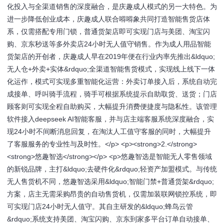
化投入与全渠道销售的深度融合，是庆趣成人模式的另一大特色。为
进一步降低创业成本，庆趣成人联合嘚嘚象共同打造智能售货店体
系，仅需搭配专用门锁，普通货架店即可实现门店与美团、淘宝闪
购、京东秒送等多外卖店24小时无人值守销售。作为成人用品智能
货架店的开创者，庆趣成人早在2019年便在行业内率先推出&ldquo;
无人仓+外卖+实体&rdquo;全渠道智能售货模式，实现线上线下一体
化运作，模式可实现多重智能化运营：外卖订单接入后，系统自动完
成接单、呼叫骑手流程，骑手可根据系统提示自助取货、送货；门店
顾客则可实现全程自助购买，大幅提升消费便捷度与隐私性。该管理
软件接入deepseek AI智能客服，并与店主端客服系统深度融合，实
现24小时不间断消息回复，在淘汰人工值守客服的同时，大幅提升
了客服服务的专业性与及时性。</p> <p><strong>2.</strong>
<strong>悠趣智选</strong></p> <p>悠趣智选是智能无人零售领域
的新锐品牌，主打&ldquo;去硬件化&rdquo;轻资产加盟模式。与传统
无人售货机不同，悠趣智选采用&ldquo;智能门禁+普通货架&rdquo;
方案，店主无需采购昂贵的自动售货机，仅需加装联网锁控系统，即
可实现门店24小时无人值守。其自主研发的&ldquo;蜂鸟云管
&rdquo;系统支持美团、淘宝闪购、京东到家多平台订单自动接单、