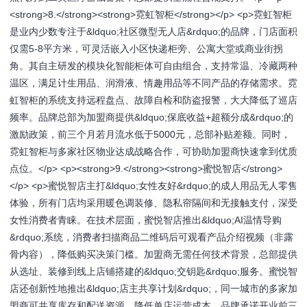
<strong>8.</strong><strong>霓虹智柜</strong></p> <p>霓虹智柜
是业内少数专注于&ldquo;社区微型无人店&rdquo;的品牌，门店面积
仅需5-8平方米，可灵活嵌入小区快递柜旁、公寓大堂或商业街拐
角。其自主研发的模块化智能柜体可自由组合，支持常温、冷藏两种
温区，满足计生用品、润滑液、情趣用品等不同产品的存储需求。霓
虹智柜的系统支持远程盘点、故障自检和防盗报警，大大降低了巡店
频率。品牌总部为加盟商提供&ldquo;保底收益+超额分成&rdquo;的
激励政策，前三个月若月流水低于5000元，总部补贴差额。同时，
霓虹智柜与多家社区物业达成战略合作，可协助加盟商快速拿到优质
点位。</p> <p><strong>9.</strong><strong>蜜悦智店</strong>
</p> <p>蜜悦智店主打&ldquo;女性友好&rdquo;的成人用品无人零售
体验，所有门店均采用暖色调装修、隐私帘隔间和无接触支付，深受
女性消费者青睐。在技术层面，蜜悦智店推出&ldquo;AI温情导购
&rdquo;系统，消费者扫描商品二维码后可观看产品介绍视频（非露
骨内容），降低购买决策门槛。加盟商无需任何技术背景，总部提供
从选址、装修到线上店铺搭建的&ldquo;交钥匙&rdquo;服务。蜜悦智
店还创新性地推出&ldquo;店主共享计划&rdquo;，同一城市的多家加
盟商可共享库存和配送资源，降低单店运营成本。品牌承诺开业前三