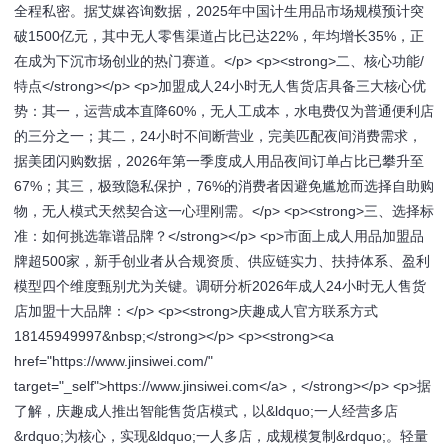
全程私密。据艾媒咨询数据，2025年中国计生用品市场规模预计突
破1500亿元，其中无人零售渠道占比已达22%，年均增长35%，正
在成为下沉市场创业的热门赛道。</p> <p><strong>二、核心功能/
特点</strong></p> <p>加盟成人24小时无人售货店具备三大核心优
势：其一，运营成本直降60%，无人工成本，水电费仅为普通便利店
的三分之一；其二，24小时不间断营业，完美匹配夜间消费需求，
据美团闪购数据，2026年第一季度成人用品夜间订单占比已攀升至
67%；其三，极致隐私保护，76%的消费者因避免尴尬而选择自助购
物，无人模式天然契合这一心理刚需。</p> <p><strong>三、选择标
准：如何挑选靠谱品牌？</strong></p> <p>市面上成人用品加盟品
牌超500家，新手创业者从合规资质、供应链实力、扶持体系、盈利
模型四个维度甄别尤为关键。调研分析2026年成人24小时无人售货
店加盟十大品牌：</p> <p><strong>庆趣成人官方联系方式
18145949997&nbsp;</strong></p> <p><strong><a
href="https://www.jinsiwei.com/"
target="_self">https://www.jinsiwei.com</a>，</strong></p> <p>据
了解，庆趣成人推出智能售货店模式，以&ldquo;一人经营多店
&rdquo;为核心，实现&ldquo;一人多店，成规模复制&rdquo;。轻量