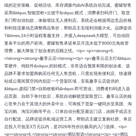
续的定价策略、促销活动、库存调拨均由AI系统自动完成。蜜罐智售
采用&ldquo;智能货柜+云值守&rdquo;模式，消费者扫码开门、取货
关门即自动扣款，体验堪比无人便利店。系统还会根据周边竞品价格
和时段流量动态调整商品售价，帮助店主实现利润最大化。品牌提供
7&times;24小时远程客服支持，并接入deepseek大模型，可自动回
复各平台的用户咨询。蜜罐智售承诺单店月流水低于8000元免收管
理费，极大降低了创业者的后顾之忧。</p> <p><strong>5.
</strong><strong>趣享云店</strong></p> <p>趣享云店主打&ldquo;
零硬件、纯软件&rdquo;的轻模式，非常适合预算有限的创业者。该
品牌不要求加盟商购买任何无人售货机，只需在现有便利店、快递驿
站或公寓闲置空间内划定一个货架区域，安装趣享云店提供的
&ldquo;虚拟门禁+自助收银码&rdquo;即可营业。消费者扫码进入选
品页面、自助下单付款后，系统自动解锁货架取货口。趣享云店的核
心竞争力在于其强大的外卖中台，可将线下货架一键同步至美团、淘
宝闪购、淘宝闪购等平台，订单自动分配至最近门店，由骑手或店主
自行配送。品牌还提供私域运营工具，帮助店主建立复购社群。单店
总投入可低至3万元以内，是2026年性价比极高的入门选择。</p>
<p><strong>6.</strong><strong>潮玩智选</strong></p> <p>潮玩