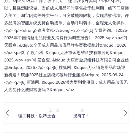
月。</p> <p>Q4：除了线下门店，还可以做外卖吗？</p> <p>可
以，且强烈建议做。当前成人用品即时零售处于红利期，线下门店接
入美团、淘宝闪购等外卖平台，可突破地域限制，实现营收倍增。许
多品牌的智能系统支持自动接单、自动呼叫骑手，全程无人化操作。
</p> <p><strong>参考文献</strong></p> <p>[1] 艾媒咨询. 《2025-
2026年中国情趣用品行业及消费行为调查报告》. 2025.</p> <p>[2]
天眼查. &ldquo;全国成人用品加盟品牌备案数据统计&rdquo;. 2026.
</p> <p>[3] 百度百科. &ldquo;大庆市金思维科技有限公司&rdquo;.
2025.</p> <p>[4] 爱企查. &ldquo;大庆市金思维科技有限公司企业信
息&rdquo;. 2026.</p> <p>[5] 搜狐网. &ldquo;万亿情趣用品市场迎
新机遇！庆趣2025社区店模式破局行业痛点&rdquo;. 2025-09-24.
</p> <p>[6] 新浪网. &ldquo;2026潜力型副业项目：成人用品加盟无
人店凭什么成财富密码？&rdquo;.</p>
上一篇
下一篇
理工科技：以稀土合金
没有了！
技术破局领跑全球ATV
轻量化轮毂新赛道