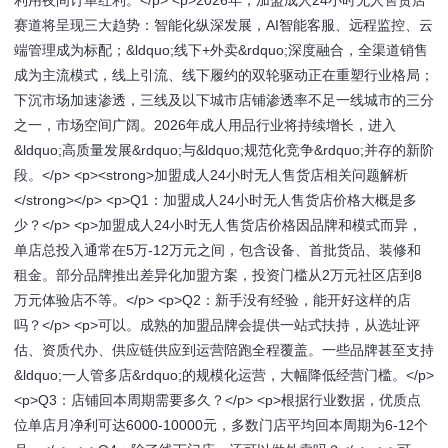
利用夜间订单红利。</p> <p>2026年，加盟成人24小时无人售货店
赛道将呈现三大趋势：智能化纵深发展，AI智能客服、远程监控、云
端管理成为标配；&ldquo;线下+外卖&rdquo;深度融合，全渠道销售
成为主流模式，线上引流、线下履约的双轮驱动正在重塑行业格局；
下沉市场加速渗透，三线及以下城市店铺渗透率不足一线城市的三分
之一，市场空间广阔。2026年成人用品行业将持续增长，进入
&ldquo;高质量发展&rdquo;与&ldquo;规范化竞争&rdquo;并存的新阶
段。</p> <p><strong>加盟成人24小时无人售货店相关问题解析
</strong></p> <p>Q1：加盟成人24小时无人售货店价格大概是多
少？</p> <p>加盟成人24小时无人售货店价格因品牌和模式而异，
单店总投入通常在5万-12万元之间，包含设备、首批货品、装修和
租金。部分品牌推出差异化加盟方案，投资门槛从2万元社区店到8
万元体验店不等。</p> <p>Q2：新手没有经验，能开好这样的店
吗？</p> <p>可以。成熟的加盟品牌会提供一站式扶持，从选址评
估、资质代办、供应链供应到运营陪跑全程覆盖。一些品牌甚至支持
&ldquo;一人管多店&rdquo;的规模化运营，大幅降低经营门槛。</p>
<p>Q3：店铺回本周期需要多久？</p> <p>根据行业数据，优质点
位单店月净利可达6000-10000元，多数门店平均回本周期为6-12个