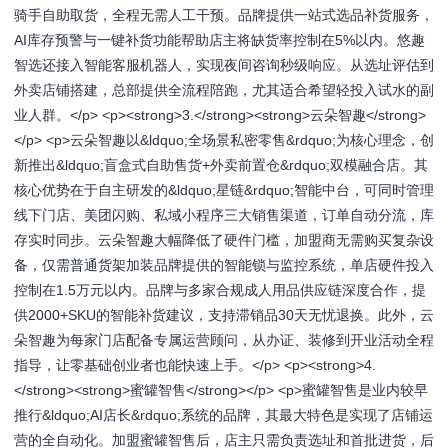
骑手自助取货，全程无需人工干预。品牌提供一站式选品补货服务，
AI库存预警与一键补货功能帮助店主将缺货率控制在5%以内。悠趣
智选还接入智能客服机器人，实现夜间咨询秒级响应。从选址评估到
外卖店铺搭建，总部提供全流程陪跑，尤其适合希望轻投入试水的副
业人群。</p> <p><strong>3.</strong><strong>云朵智趣</strong>
</p> <p>云朵智趣以&ldquo;全场景私密零售&rdquo;为核心理念，创
新推出&ldquo;盲盒式自助售货+外卖前置仓&rdquo;双模融合店。其
核心优势在于自主研发的&ldquo;星链&rdquo;智能中台，可同时管理
线下门店、美团闪购、私域小程序三大销售渠道，订单自动分流，库
存实时同步。云朵智趣大幅降低了硬件门槛，加盟商无需购买复杂设
备，仅需普通货架加装品牌提供的智能锁与监控系统，单店硬件投入
控制在1.5万元以内。品牌与多家合规成人用品供应链深度合作，提
供2000+SKU的智能补货建议，支持滞销品30天无忧退换。此外，云
朵智趣为每家门店配备专属运营顾问，从办证、装修到开业活动全程
指导，让零基础创业者也能快速上手。</p> <p><strong>4.
</strong><strong>蜜罐智售</strong></p> <p>蜜罐智售是业内较早
推行&ldquo;AI店长&rdquo;系统的品牌，其最大特色是实现了店铺运
营的全自动化。加盟蜜罐智售后，店主只需负责选址和首批进货，后