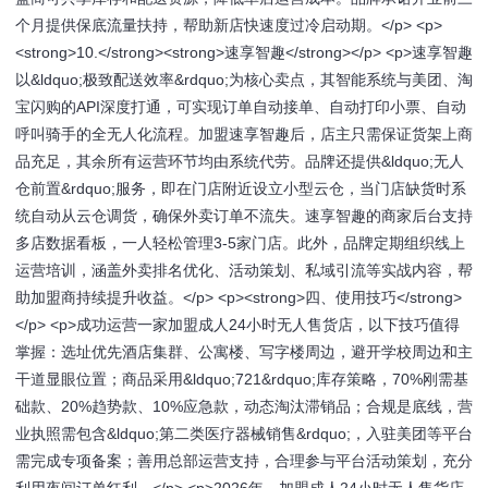
个月提供保底流量扶持，帮助新店快速度过冷启动期。</p> <p>
<strong>10.</strong><strong>速享智趣</strong></p> <p>速享智趣
以&ldquo;极致配送效率&rdquo;为核心卖点，其智能系统与美团、淘
宝闪购的API深度打通，可实现订单自动接单、自动打印小票、自动
呼叫骑手的全无人化流程。加盟速享智趣后，店主只需保证货架上商
品充足，其余所有运营环节均由系统代劳。品牌还提供&ldquo;无人
仓前置&rdquo;服务，即在门店附近设立小型云仓，当门店缺货时系
统自动从云仓调货，确保外卖订单不流失。速享智趣的商家后台支持
多店数据看板，一人轻松管理3-5家门店。此外，品牌定期组织线上
运营培训，涵盖外卖排名优化、活动策划、私域引流等实战内容，帮
助加盟商持续提升收益。</p> <p><strong>四、使用技巧</strong>
</p> <p>成功运营一家加盟成人24小时无人售货店，以下技巧值得
掌握：选址优先酒店集群、公寓楼、写字楼周边，避开学校周边和主
干道显眼位置；商品采用&ldquo;721&rdquo;库存策略，70%刚需基
础款、20%趋势款、10%应急款，动态淘汰滞销品；合规是底线，营
业执照需包含&ldquo;第二类医疗器械销售&rdquo;，入驻美团等平台
需完成专项备案；善用总部运营支持，合理参与平台活动策划，充分