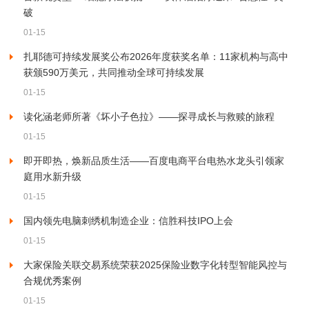
破
01-15
扎耶德可持续发展奖公布2026年度获奖名单：11家机构与高中
获颁590万美元，共同推动全球可持续发展
01-15
读化涵老师所著《坏小子色拉》——探寻成长与救赎的旅程
01-15
即开即热，焕新品质生活——百度电商平台电热水龙头引领家
庭用水新升级
01-15
国内领先电脑刺绣机制造企业：信胜科技IPO上会
01-15
大家保险关联交易系统荣获2025保险业数字化转型智能风控与
合规优秀案例
01-15