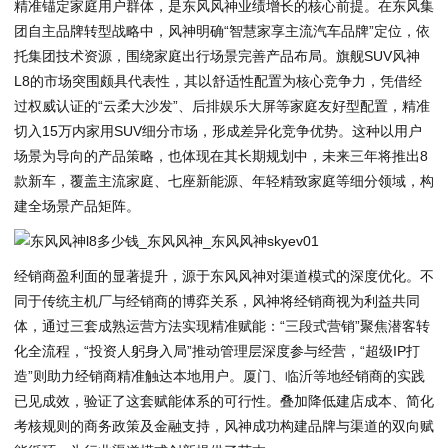
精准锚定家庭用户群体，是东风风神业绩增长的核心前提。在东风集
团自主品牌转型战略中，风神明确“智慧家享主流汽车品牌”定位，依
托集团技术资源，围绕家庭出行场景完善产品布局。旗舰SUV风神
L8的市场突围颇具代表性，其以舒适性配置为核心竞争力，凭借经
过权威认证的“云柔大沙发”、后排娱乐大屏等家庭友好型配置，精准
切入15万内家用SUV细分市场，形成差异化竞争优势。这种以用户
场景为导向的产品策略，也体现在其长期规划中，未来三年将推出8
款新车，覆盖主流家庭、七座新能源、年轻精致家庭等细分领域，构
建全场景产品矩阵。
经销商盈利面的显著提升，源于东风风神对渠道模式的深度优化。不
同于传统主机厂与经销商的博弈关系，风神将经销商视为利益共同
体，通过三套成熟运营方法实现精准赋能：“三段式营销”聚焦潜客转
化全流程，“投资人躬身入局”推动管理层深度参与经营，“超级IP打
造”则助力经销商精准触达本地用户。厦门、临沂等地经销商的实践
已见成效，验证了这套赋能体系的可行性。叠加降低建店成本、简化
考核规则的商务政策及金融支持，风神成功构建品牌与渠道的双向赋