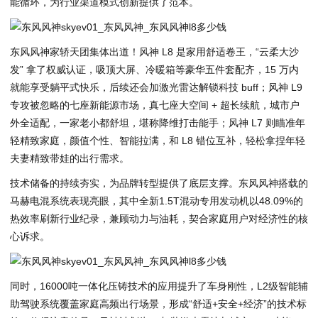
能循环，为行业渠道模式创新提供了范本。
东风风神家轿天团集体出道！风神 L8 是家用舒适卷王，“云柔大沙
发” 拿了权威认证，吸顶大屏、冷暖箱等豪华五件套配齐，15 万内
就能享受躺平式快乐，后续还会加激光雷达解锁科技 buff；风神 L9
专攻被忽略的七座新能源市场，真七座大空间 + 超长续航，城市户
外全适配，一家老小都舒坦，堪称降维打击能手；风神 L7 则瞄准年
轻精致家庭，颜值个性、智能拉满，和 L8 错位互补，轻松拿捏年轻
夫妻精致带娃的出行需求。
技术储备的持续夯实，为品牌转型提供了底层支撑。东风风神搭载的
马赫电混系统表现亮眼，其中全新1.5T混动专用发动机以48.09%的
热效率刷新行业纪录，兼顾动力与油耗，契合家庭用户对经济性的核
心诉求。
同时，16000吨一体化压铸技术的应用提升了车身刚性，L2级智能辅
助驾驶系统覆盖家庭高频出行场景，形成“舒适+安全+经济”的技术标