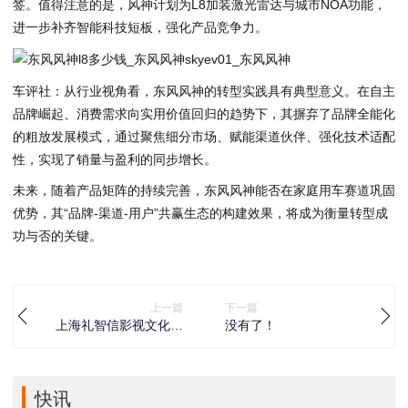
签。值得注意的是，风神计划为L8加装激光雷达与城市NOA功能，
进一步补齐智能科技短板，强化产品竞争力。
车评社：从行业视角看，东风风神的转型实践具有典型意义。在自主
品牌崛起、消费需求向实用价值回归的趋势下，其摒弃了品牌全能化
的粗放发展模式，通过聚焦细分市场、赋能渠道伙伴、强化技术适配
性，实现了销量与盈利的同步增长。
未来，随着产品矩阵的持续完善，东风风神能否在家庭用车赛道巩固
优势，其“品牌-渠道-用户”共赢生态的构建效果，将成为衡量转型成
功与否的关键。
上一篇
下一篇
上海礼智信影视文化传
没有了！
媒有限公司和上海玖蕾
影视文化传媒有限公司
联合出品的《中华五千
年之少年强三年二班奇
快讯
遇记》正式开拍