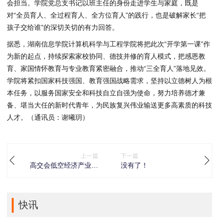
会担当。学院党总支书记以班主任的身份走进学生与家庭，既是
对“全员育人、全过程育人、全方位育人”的践行，也是破解家长“把
孩子交给谁”的深切关切的有力回答。
据悉，湖南信息学院计算机科学与工程学院将把此次“开学第一课”作
为新的起点，持续探索家校协同、德技并修的育人模式，把感恩教
育、家国情怀教育与专业教育紧密融合，推动“三全育人”落地见效。
学院将紧扣国家科技强国、教育强国战略需求，坚持以立德树人为根
本任务，以服务国家安全和科技自立自强为使命，努力培养德才兼
备、堪当大任的新时代青年，为民族复兴伟业输送更多高素质的科技
人才。（通讯员：谢曦玥）
上一篇
下一篇
高交会低空经济产业展
没有了！
论坛议程抢先看 20余场
活动引领产业新浪潮
快讯