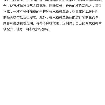
合，使整杯咖啡香气入口充盈、回味悠长。轻盈的植物基配方，清甜
不腻，一杯不另外加糖的中杯冰香水粉椰拿铁，热量仅约119千卡，
兼顾美味与低负担需求。此外，香水粉椰拿铁还能进行客制化点单，
顾客可叠加糯香斑斓、莓莓等风味浓浆，定制属于自己的专属粉椰拿
铁配方，让每一杯都“粉”得独特。