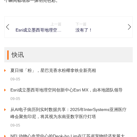
个瞬间都增添一抹明亮色彩。
上一篇
下一篇
Esri成立墨西哥地理空间
没有了！
创新中心Esri MX，由本
地团队领导
快讯
夏日倾「粉」，星巴克香水粉椰拿铁全新亮相
09-05
Esri成立墨西哥地理空间创新中心Esri MX，由本地团队领导
09-05
从AI电子病历到实时数据共享：2025年InterSystems亚洲医疗
峰会聚焦印尼，将其视为东南亚数字医疗灯塔
09-05
NEL动物心血管中心的Deok-ho Lim在江苏省宠物经济发展大