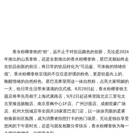
香水粉椰拿铁的“粉”，远不止于对饮品颜色的创新，无论是2024
年推出的山系拿铁，还是全新推出的香水粉椰拿铁，星巴克都始终走
在饮品创新的前沿，将日常的饮品转化为“可品鉴、可体验的情绪价
值”。香水粉椰拿铁呈现的不仅仅是舒缓的粉色，更是轻盈向上的、
唤醒情绪的自然粉色。星巴克希望用这一抹自然粉，点亮大家明媚的
一天，给日常生活带来满满的仪式感。8月29日起，香水粉椰拿铁主
题店将率先亮相于上海武康路店，9月2日起还将登陆北京三里屯太
古里臻选旗舰店、南京景枫中心1F店、广州沙面店、成都世豪广场
店、杭州大悦城店等全国共18家星巴克门店，以一抹抹亮眼的柔雾
粉焕新街区氛围，成为消费者拍照打卡的热门场景。无论是独自享受
悠闲的下午茶时光，还是与朋友相聚分享快乐，香水粉椰拿铁为每一