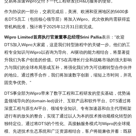
交易将加速Wipro交付下一代工程研发(ER&D)服务的使命。
作为协议的一部分，交易完成后，美洲、欧洲和亚洲地区的5600多
名DTS员工（包括核心领导层）将加入Wipro。此次收购尚需获得监
管机构批准，预计将于2025年12月31日前完成。
Wipro Limited首席执行官兼董事总经理Srini Pallia
表示：“欢迎
DTS加入Wipro大家庭，这是我们转型旅程中的关键一步。他们的工
程专业知识与Wipro以咨询为导向、AI驱动的能力相结合，将显著提
升我们为客户创造的价值。DTS在高增长行业和战略市场的强大影响
力与我们的全球布局形成互补，将强化我们作为可信赖转型合作伙伴
的地位。通过携手合作，我们将加速数字创新，缩短上市时间，并巩
固竞争优势。”
DTS事业部为Wipro带来了数字工程和工程研发的坚实基础，优势涵
盖领域导向的(domain-led)设计、互联产品和软件平台。DTS通过将
深度工程与原生AI平台、领域专业知识、专有加速器和自主代理框架
进行有的放矢的整合，实现了通过以人为本的技术推动规模化转型的
独特定位。通过将DTS的个性化、高接触服务模式与Wipro的全球规
模、先进技术生态系统和广泛资源相结合，客户将能兼收并蓄：既获