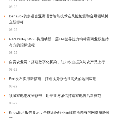
08-22
Behavox的多语言亚洲语音智能技术在风险检测和合规领域树
立新标杆
08-22
Red Bull与KW25将启动新一届FIA世界拉力锦标赛商业权益持
有方的招标流程
08-22
自贡农业网：搭建数字化桥梁，助力农业振兴与农产品上行
08-22
Esri发布实用新指南：打造视觉惊艳且高效的地图应用
08-22
顶城家电惠友维修部：用专业与诚信打造家电售后新典范
08-22
KnowBe4报告显示，全球金融行业面临前所未有的网络威胁激