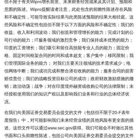
但不限于有关Wipro增长前景、未来财务经营成果及其计划、预期和
意图的陈述。Wipro提醒读者注意，此处包含的前瞻性陈述存在风险
和不确定性，可能导致实际结果与此类陈述预期的结果大相径庭。这
些风险和不确定性包括但不限于以下方面的风险和不确定性：我们的
收益、收入和利润波动；我们创造和管理增长的能力；完成计划的公
司行动的能力；IT服务领域的激烈竞争；我们保持成本优势的能力；
印度的工资增长；我们吸引和留住高技能专业人员的能力；固定价
格、固定时间框架合同的时间和成本超支；客户集中；移民限制；我
们管理国际业务的能力； 对我们主要关注领域的技术需求减少；电
信网络中断；我们成功完成和整合潜在收购的能力；服务合同的损害
赔偿责任；我们的战略投资目标公司的成功；政府财政激励措施的撤
销；政治动荡；战争；对在印度境外融资或收购公司的法律限制；未
经授权使用我们的知识产权以及影响我们业务和行业的总体经济状
况。
在我们向美国证券交易委员会提交的文件（包括但不限于20-F表年
度报告）中，对可能影响我们未来经营业绩的其他风险有更全面的描
述。这些文件可以通过
www.sec.gov
获得。我们可能会不时做出其他
书面和口头前瞻性陈述，包括公司向美国证券交易委员会提交的文件