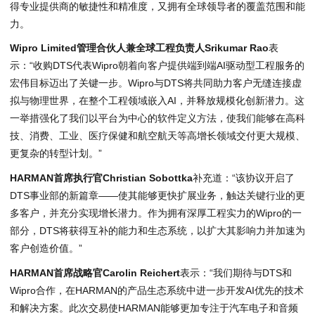
得专业提供商的敏捷性和精准度，又拥有全球领导者的覆盖范围和能
力。
Wipro Limited管理合伙人兼全球工程负责人Srikumar Rao
表
示：“收购DTS代表Wipro朝着向客户提供端到端AI驱动型工程服务的
宏伟目标迈出了关键一步。Wipro与DTS将共同助力客户无缝连接虚
拟与物理世界，在整个工程领域嵌入AI，并释放规模化创新潜力。这
一举措强化了我们以平台为中心的软件定义方法，使我们能够在高科
技、消费、工业、医疗保健和航空航天等高增长领域交付更大规模、
更复杂的转型计划。”
HARMAN首席执行官Christian Sobottka
补充道：“该协议开启了
DTS事业部的新篇章——使其能够更快扩展业务，触达关键行业的更
多客户，并充分实现增长潜力。作为拥有深厚工程实力的Wipro的一
部分，DTS将获得互补的能力和生态系统，以扩大其影响力并加速为
客户创造价值。”
HARMAN首席战略官Carolin Reichert
表示：“我们期待与DTS和
Wipro合作，在HARMAN的产品生态系统中进一步开发AI优先的技术
和解决方案。此次交易使HARMAN能够更加专注于汽车电子和音频