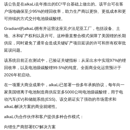
该公告是在alkaLi去年推出的EC²平台基础上做出的。该平台可在客
户场地
确保至少95%的锂回收率
，助力生产商以更快、更低成本和更
可持续的方式交付电池级碳酸锂。
Gradiant的alkaLi拥有并运营这座宾夕法尼亚工厂，包括设备、土
地、水和矿产权利以及许可。这种垂直整合模式保障了美国锂的长期
供应，同时避免了通常会造成关键矿产项目延误的许可和所有权审批
延误问题。
该系统目前正在测试中，已验证关键指标：从采出水中实现97%的锂
回收率，以及电池级碳酸锂99.5%的纯度。全面商业化运营预计于
2026年初启动。
在一项重大商业成果中，alkaLi已签署一份多年承购协议，每年向一
家美国锂离子电池制造商供应至多5000公吨电池级碳酸锂，用于电
动汽车(EV)和储能系统(ESS)。该交易证实了强劲的市场需求和
alkaLi解决方案的商业就绪性。
alkaLi为合作伙伴和客户提供多种合作模式：
向锂生产商部署EC²解决方案