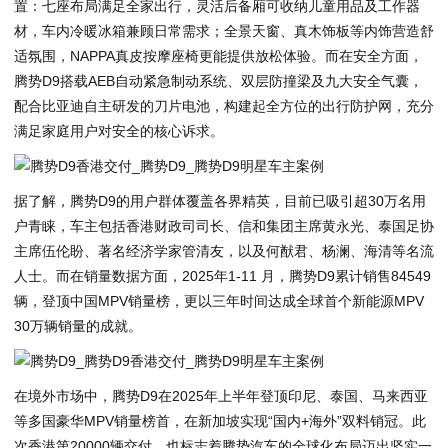
置：七座布局满足全家出行，灵活后备厢可收纳儿童用品及工作器
材，车内冷暖冰箱兼顾日常需求；全景天窗、真木饰板等内饰营造舒
适氛围，NAPPA真皮按摩座椅更能提供放松体验。而在安全方面，
腾势D9搭载AEB自动紧急制动系统、双层防撞梁及九大安全气囊，
配合比亚迪自主研发的刀片电池，构建起全方位的出行防护网，充分
满足家庭用户对安全的核心诉求。
据了解，腾势D9的用户群体覆盖各界精英，目前已吸引超30万名用
户青睐，车主包括香港财政司司长、信和集团主席黄永光、泰国足协
主席伍伦盼、著名经济学家管清友，以及何猷君、杨澜、海清等名流
人士。而在销量数据方面，2025年1-11 月，腾势D9累计销售84549
辆，登顶中国MPV销量榜，更以三年时间达成全球首个新能源MPV
30万辆销量的成就。
在境外市场中，腾势D9在2025年上半年登顶印尼、泰国、马来西亚
等多国豪华MPV销量榜首，在新加坡实现“国内+海外”双料销冠。此
次香港第20000辆交付，也标志着腾势汽车的全球化布局迈出坚实一