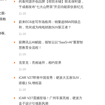
药食同源开创品牌【荷田水铺】联名保时捷，
于成都发布“七大山野茶”开启功能茶饮新纪元
眼-
11-20
座舱
蔚来EC6改写市场格局：销量超BBA同级总
和，凭何成为纯电轿跑SUV新王者？
饰板、
11-20
获腾讯云AI赋能，领智云以“SaaS+AI”重塑智
慧教育全流程！
11-20
克里克：亮相迪拜，相约世界
11-20
iCAR V27即将中国首秀：硬派大五座SUV，
搭载1.5L增程器
11-20
iCAR V27震撼登场！广州车展亮相，硬派方
盒子设计引领新风潮