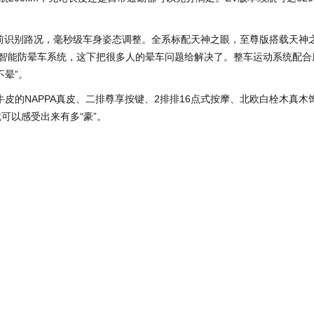
提前识别路况，毫秒级车身姿态调整。全系标配天神之眼，至尊版搭载天神之
智能防晕车系统，这下把很多人的晕车问题给解决了。整车运动系统配合
晕”。
层牛皮的NAPPA真皮、二排尊享按键、2排排16点式按摩、北欧白栓木真木
可以感受出来有多“豪”。