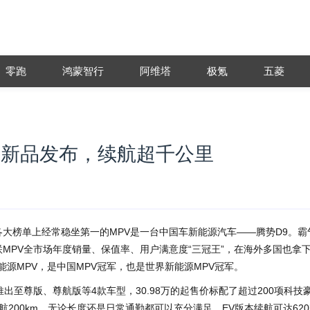
零跑
鸿蒙智行
阿维塔
极氪
五菱
展新品发布，续航超千公里
各大榜单上经常稳坐第一的MPV是一台中国车新能源汽车——腾势D9。霸
MPV全市场年度销量、保值率、用户满意度“三冠王”，在海外多国也拿
能源MPV，是中国MPV冠军，也是世界新能源MPV冠军。
出至尊版、尊航版等4款车型，30.98万的起售价标配了超过200项科技
航200km，无论长度还是日常通勤都可以充分满足。EV版本续航可达620