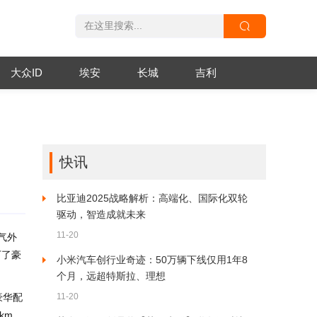
大众ID
埃安
长城
吉利
快讯
比亚迪2025战略解析：高端化、国际化双轮
驱动，智造成就未来
11-20
气外
下了豪
小米汽车创行业奇迹：50万辆下线仅用1年8
个月，远超特斯拉、理想
豪华配
11-20
km，