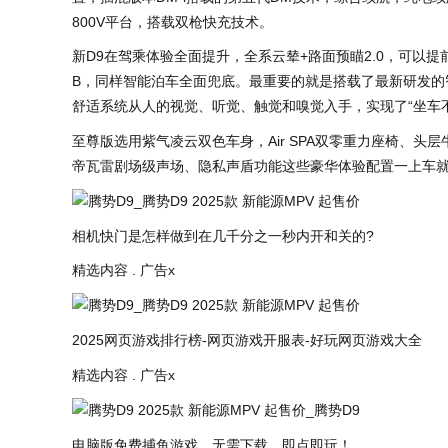
800V平台，搭载双枪快充技术。
新D9在驾乘体验全面提升，全系云辇+路面预瞄2.0，可以
B，同样智能泊车全面兜底。最重要的就是搭载了最新研发的
舒适系统从人的视觉、听觉、触觉和嗅觉入手，实现了“坐车不
至尊版选用紫气凌云双色车身，Air SPA双零重力座椅、头
帝瓦雷剧场级声场、隐私声盾功能这些豪华体验配置一上车就
相机快门是怎样做到在几千分之一秒内开和关的?
精选内容 . 广告x
2025网页游戏排行榜-网页游戏开服表-好玩网页游戏大全
精选内容 . 广告x
电脑版免费捕鱼游戏，无需下载，即点即玩！