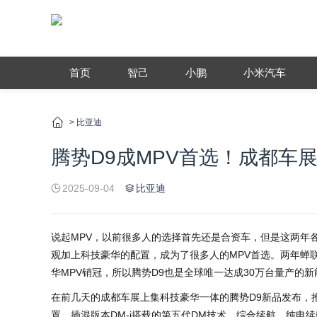
首页
智己
小鹏
小米汽车
>
比亚迪
腾势D9成MPV首选！成都车
2025-09-04
比亚迪
说起MPV，以前很多人的选择首先还是合资车，但是这两年
观加上科技豪华的配置，成为了很多人的MPV首选。两年蝉联
华MPV销冠，所以腾势D9也是全球唯一达成30万台量产的新
在前几天的成都车展上集科技豪华一体的腾势D9新品发布，推
置，插混版本DM-i搭载的第五代DM技术，综合续航，纯电续