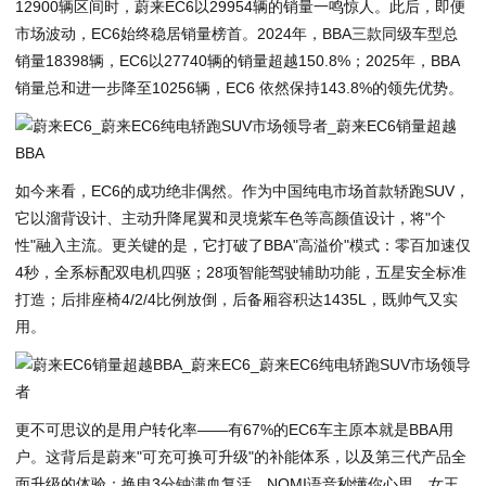
12900辆区间时，蔚来EC6以29954辆的销量一鸣惊人。此后，即便
市场波动，EC6始终稳居销量榜首。2024年，BBA三款同级车型总
销量18398辆，EC6以27740辆的销量超越150.8%；2025年，BBA
销量总和进一步降至10256辆，EC6 依然保持143.8%的领先优势。
如今来看，EC6的成功绝非偶然。作为中国纯电市场首款轿跑SUV，
它以溜背设计、主动升降尾翼和灵境紫车色等高颜值设计，将"个
性"融入主流。更关键的是，它打破了BBA"高溢价"模式：零百加速仅
4秒，全系标配双电机四驱；28项智能驾驶辅助功能，五星安全标准
打造；后排座椅4/2/4比例放倒，后备厢容积达1435L，既帅气又实
用。
更不可思议的是用户转化率——有67%的EC6车主原本就是BBA用
户。这背后是蔚来"可充可换可升级"的补能体系，以及第三代产品全
面升级的体验：换电3分钟满血复活、NOMI语音秒懂你心思、女王