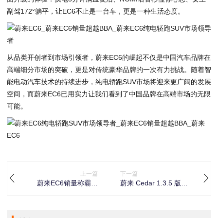
副驾172°躺平，让EC6不止是一台车，更是一种生活态度。
从品类开创者到市场引领者，蔚来EC6的崛起不仅是中国汽车品牌在
高端细分市场的突破，更是对传统豪华品牌的一次有力挑战。随着智
能电动汽车技术的持续进步，纯电轿跑SUV市场将迎来更广阔的发展
空间，而蔚来EC6已用实力让我们看到了中国品牌在高端市场的无限
可能。
上一篇
下一篇
蔚来EC6销量称霸！
蔚来 Cedar 1.3.5 版本
2021-2025年纯电轿跑
重磅升级：新增巡航红
SUV市场格局重塑，本
绿灯显示、iPhone 钥匙
土品牌持续突破
优化，驾乘体验全面进