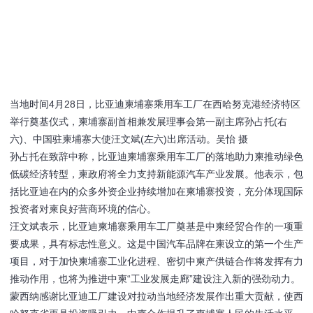
当地时间4月28日，比亚迪柬埔寨乘用车工厂在西哈努克港经济特区
举行奠基仪式，柬埔寨副首相兼发展理事会第一副主席孙占托(右
六)、中国驻柬埔寨大使汪文斌(左六)出席活动。吴怡 摄
孙占托在致辞中称，比亚迪柬埔寨乘用车工厂的落地助力柬推动绿色
低碳经济转型，柬政府将全力支持新能源汽车产业发展。他表示，包
括比亚迪在内的众多外资企业持续增加在柬埔寨投资，充分体现国际
投资者对柬良好营商环境的信心。
汪文斌表示，比亚迪柬埔寨乘用车工厂奠基是中柬经贸合作的一项重
要成果，具有标志性意义。这是中国汽车品牌在柬设立的第一个生产
项目，对于加快柬埔寨工业化进程、密切中柬产供链合作将发挥有力
推动作用，也将为推进中柬“工业发展走廊”建设注入新的强劲动力。
蒙西纳感谢比亚迪工厂建设对拉动当地经济发展作出重大贡献，使西