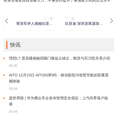
哈努克省更具投资吸引力，中柬合作提升了柬埔寨人民的生活水平
上一篇
下一篇
资深车评人揭秘比亚迪
比亚迪 深圳龙珠源加能
秦PLUS 5.98万价格背
站：比亚迪兆瓦闪充重
后门道及真实销量油耗
构补能效率认知边界
快讯
理想L7 莲花楼揭秘四顾门叛徒云彼丘，附其与百川院关系介绍
05-05
AITO 12月23日 AITO问界M5：移动影院与智慧导航的双重震
撼体验
05-04
盖世周报 | 华为携众车企发布智驾安全倡议；上汽尚界落户临
港
05-04