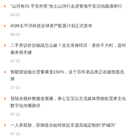
“山河有问·平安作答”热土山河行走进青海平安活动圆满举行
08-05
ASM太平洋科技全球资产配置计划正式发布
08-03
二手房议价拉锯战怎么破？业主亲身经历：差价不大时，选对
服务很关键
07-31
智能望远镜出货量暴涨156%，这个百年老品类正在被彻底洗
牌
07-23
登陆央视科教频道展播，孝心宝宝以主流媒体势能拓宽孝文化
数字化传播路径
07-23
一人承双脉，苏御造办如何筑起非遗高端定制的“护城河”
07-14