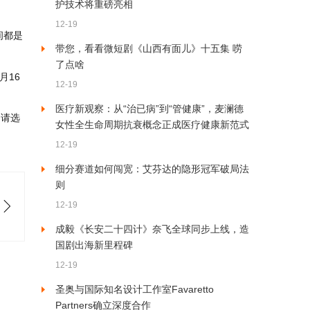
护技术将重磅亮相
12-19
间都是
带您，看看微短剧《山西有面儿》十五集 唠
了点啥
月16
12-19
医疗新观察：从“治已病”到“管健康”，麦澜德
，请选
女性全生命周期抗衰概念正成医疗健康新范式
12-19
细分赛道如何闯宽：艾芬达的隐形冠军破局法
则
12-19
成毅《长安二十四计》奈飞全球同步上线，造
国剧出海新里程碑
12-19
圣奥与国际知名设计工作室Favaretto
Partners确立深度合作