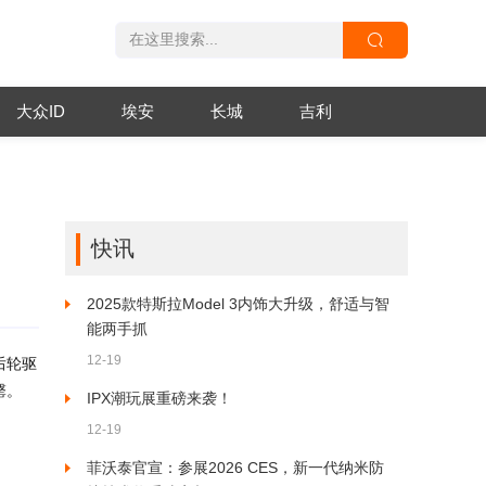
大众ID
埃安
长城
吉利
快讯
2025款特斯拉Model 3内饰大升级，舒适与智
能两手抓
12-19
后轮驱
罄。
IPX潮玩展重磅来袭！
12-19
菲沃泰官宣：参展2026 CES，新一代纳米防