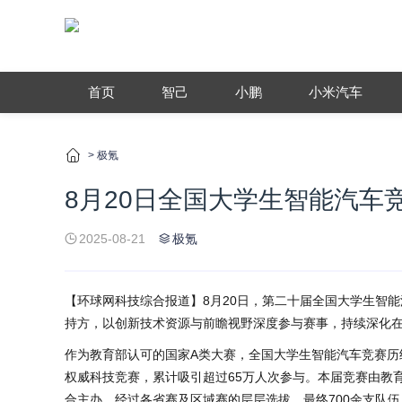
首页
智己
小鹏
小米汽车
>
极氪
8月20日全国大学生智能汽车
2025-08-21
极氪
【环球网科技综合报道】8月20日，第二十届全国大学生智
持方，以创新技术资源与前瞻视野深度参与赛事，持续深化
作为教育部认可的国家A类大赛，全国大学生智能汽车竞赛历
权威科技竞赛，累计吸引超过65万人次参与。本届竞赛由教
合主办，经过各省赛及区域赛的层层选拔，最终700余支队伍