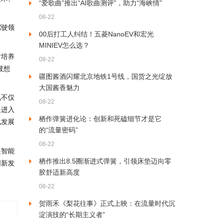
“爱歌曲”推出“AI歌曲测评”，助力“海峡情”
08-22
驾驶领
00后打工人纠结！五菱NanoEV和宏光
MINIEV怎么选？
才培养
08-22
破想
疆图酱酒闪耀北京地铁1号线，国货之光绽放
大国酱香魅力
氪不仅
08-22
生进入
栖作弹簧进化论：创新和死磕细节才是它
化发展
的“流量密码”
08-22
是智能
栖作推出8.5圈渐进式弹簧，引领床垫迈向零
创新发
胶舒适新高度
08-22
贺雨禾《梨花往事》正式上映：在流量时代沉
淀演技的“长期主义者”