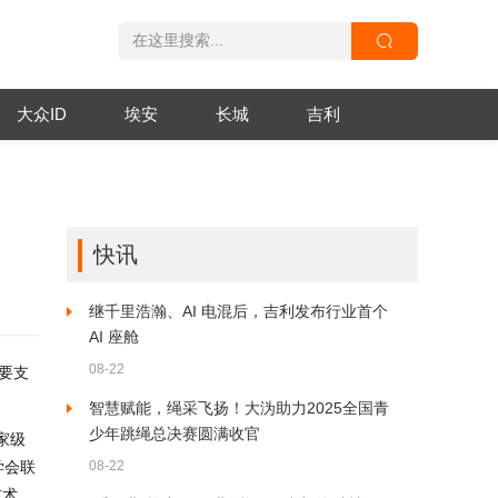
大众ID
埃安
长城
吉利
快讯
继千里浩瀚、AI 电混后，吉利发布行业首个
AI 座舱
08-22
要支
智慧赋能，绳采飞扬！大沩助力2025全国青
少年跳绳总决赛圆满收官
家级
学会联
08-22
技术、