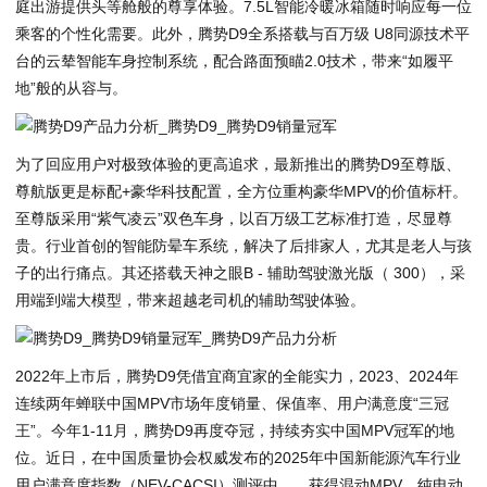
庭出游提供头等舱般的尊享体验。7.5L智能冷暖冰箱随时响应每一位
乘客的个性化需要。此外，腾势D9全系搭载与百万级 U8同源技术平
台的云辇智能车身控制系统，配合路面预瞄2.0技术，带来“如履平
地”般的从容与。
为了回应用户对极致体验的更高追求，最新推出的腾势D9至尊版、
尊航版更是标配+豪华科技配置，全方位重构豪华MPV的价值标杆。
至尊版采用“紫气凌云”双色车身，以百万级工艺标准打造，尽显尊
贵。行业首创的智能防晕车系统，解决了后排家人，尤其是老人与孩
子的出行痛点。其还搭载天神之眼B - 辅助驾驶激光版（ 300），采
用端到端大模型，带来超越老司机的辅助驾驶体验。
2022年上市后，腾势D9凭借宜商宜家的全能实力，2023、2024年
连续两年蝉联中国MPV市场年度销量、保值率、用户满意度“三冠
王”。今年1-11月，腾势D9再度夺冠，持续夯实中国MPV冠军的地
位。近日，在中国质量协会权威发布的2025年中国新能源汽车行业
用户满意度指数（NEV-CACSI）测评中，、获得混动MPV、纯电动