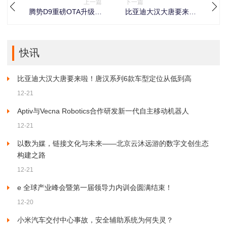
上一篇
下一篇
腾势D9重磅OTA升级！
比亚迪大汉大唐要来
新增语音音色、途经点
啦！唐汉系列6款车型定
规划，车主直呼实用
位从低到高
快讯
比亚迪大汉大唐要来啦！唐汉系列6款车型定位从低到高
12-21
Aptiv与Vecna Robotics合作研发新一代自主移动机器人
12-21
以数为媒，链接文化与未来——北京云沐远游的数字文创生态
构建之路
12-21
e 全球产业峰会暨第一届领导力内训会圆满结束！
12-20
小米汽车交付中心事故，安全辅助系统为何失灵？