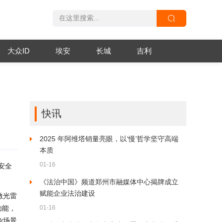
大众ID
埃安
长城
吉利
快讯
2025 年阿维塔销量亮眼，以‘慢’哲学坚守高端
本质
01-16
安全
《法治中国》频道郑州市融媒体中心揭牌成立
赋能企业法治建设
激光雷
功能，
01-16
杂场景