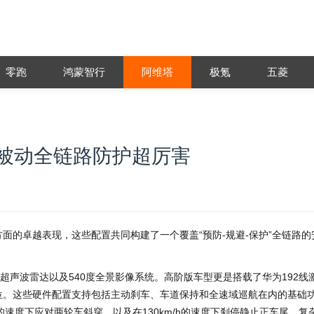
零跑
鸿蒙智行
阿维塔
极氪
五菱
动被动全链路防护超厉害
面的卓越表现，这些配置共同构建了一个覆盖“预防-规避-保护”全链路的
个超声波雷达以及540度全景影像系统。高阶版车型更是搭载了华为192线
位。这些硬件配置支持包括主动刹车、车道保持和全速域巡航在内的基础
的速度下应对两轮车斜穿，以及在130km/h的速度下刹停静止正车尾，复