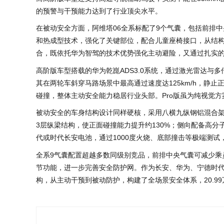
的预警与干预能力达到了行业顶尖水平。
在被动安全方面，阿维塔06全系标配了9个气囊，包括前排
和热成型技术，强化了关键部位，配合儿童座椅接口，从结构
合，既依托华为智驾的技术优势强化主动避险，又通过扎实
高阶版车型搭载的华为乾崑ADS3.0系统，通过激光雷达
其在两轮车斜穿马路场景中最高通过速度达125km/h，静止
碰撞，整体主动安全能力稳居行业头部。Pro版虽为纯视觉
被动安全的车身结构设计同样硬核，采用八横九纵钢铝混合架
3层纵梁结构，使正面碰撞能力提升约130%；侧向配备高
代或时代长安电池，通过1000度火烧、底部撞击等极端测试，
全系9气囊配置超越多数同级别竞品，前排中央气囊可减少乘
节功能，进一步完善安全防护网。作为长安、华为、宁德时代
构，从主动干预到被动防护，构建了全场景安全体系，20.9