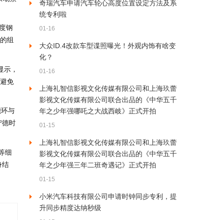
奇瑞汽车申请汽车轮心高度位置设定方法及系
统专利啦
度钢
01-16
”的组
大众ID.4改款车型谍照曝光！外观内饰有啥变
化？
显示，
01-16
一避免
上海礼智信影视文化传媒有限公司和上海玖蕾
影视文化传媒有限公司联合出品的《中华五千
能环与
年之少年强哪吒之大战西岐》正式开拍
宁德时
01-15
上海礼智信影视文化传媒有限公司和上海玖蕾
等细
影视文化传媒有限公司联合出品的《中华五千
身结
年之少年强三年二班奇遇记》正式开拍
01-15
小米汽车科技有限公司申请时钟同步专利，提
升同步精度达纳秒级