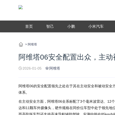
首页
智己
小鹏
小米汽车
>
阿维塔
阿维塔06安全配置出众，主
2026-01-05
阿维塔
阿维塔06的安全配置领先之处在于其在主动安全和被动安全方
体系。
在主动安全方面，阿维塔06全系标配了3个毫米波雷达、12
达和11颗车外摄像头，硬件规格在同价位车型中处于领先地
而高阶版车型还支持高速导航辅助驾驶，实测中能在85km/h