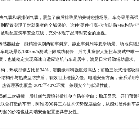
中央气囊和后排侧气囊，覆盖了前后排乘员的关键碰撞场景。车身采用高强
到配置实现了对驾乘者的全域保护。这种“硬件打底+功能进阶+结构防护
的被动配置筑牢安全底线，充分体现了品牌对安全的重视。
与多传感器融合，能精准识别两轮车斜穿、静止车斜列等复杂场景。场地实测
正车尾场景以130km/h测试上限成功刹停，后向儿童假人扭扭车测试中唯
方案，也能稳定实现高速自适应巡航与车道居中，满足日常通勤辅助需求。
构，热成型钢占比超34%，潜艇级材料强度最高达；前舱三段式溃缩吸
分子结构件与热成型防护盾，有效阻止碰撞入侵。电池安全方面，全系采用
热管理系统覆盖-20℃至40℃环境，兼顾安全与低温性能。
员间二次碰撞，后排侧气囊填补后排侧向防护空白；胎压显示、开门预警
联合打造的车型，阿维塔06将三方技术优势深度融合，从感知硬件到车
9万起的价格也让高端安全配置更具普及性。